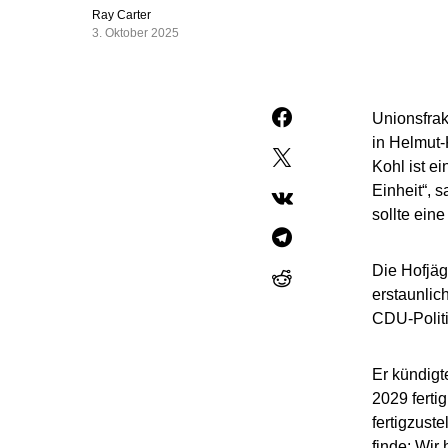
Ray Carter
3. Oktober 2025
Unionsfrak
in Helmut-
Kohl ist e
Einheit“, 
sollte ein
Die Hofjäg
erstaunlic
CDU-Politi
Er kündigt
2029 ferti
fertigzust
finde: Wir