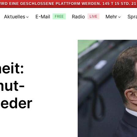
IRD EINE GESCHLOSSENE PLATTFORM WERDEN.
145 T 15 STD. 21
Aktuelles
E-Mail
Radio
Mehr
Spr
FREE
LIVE
eit:
mut-
jeder