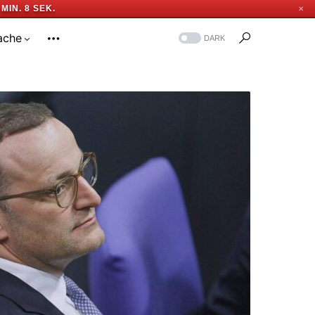
 MIN. 7 SEK.
✕
ache
DARK