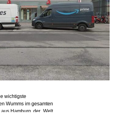
e wichtigste
ößten Wumms im gesamten
s aus Hamburg, der „Welt
im November fällt, sei