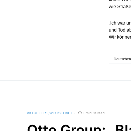
wie Straße
„Ich war u
und Tod ab
Wir können
Deutschen
AKTUELLES
WIRTSCHAFT
1 minute read
Otto Group: „B