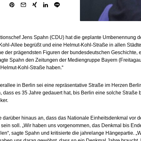
tionschef Jens Spahn (CDU) hat die geplante Umbenennung der
Kohl-Allee begrüßt und eine Helmut-Kohl-Straße in allen Städte
ine der prägendsten Figuren der bundesdeutschen Geschichte, er
sagte Spahn den Zeitungen der Mediengruppe Bayern (Freitagau
e Helmut-Kohl-Straße haben.“
erallee in Berlin sei eine repräsentative Straße im Herzen Berlin
h, dass es 35 Jahre gedauert hat, bis Berlin eine solche Straße
ker.
e darüber hinaus an, dass das Nationale Einheitsdenkmal vor d
g sein soll. „Wir haben uns vorgenommen, das Denkmal bis Ende
ellen“, sagte Spahn und kritisierte die jahrelange Hängepartie. 
 haben uns daran gewöhnt, dass so ein Denkmal Jahre braucht, bi