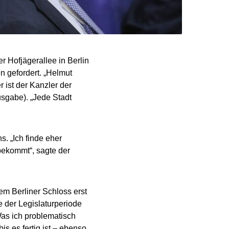
 Hofjägerallee in Berlin
n gefordert. „Helmut
 ist der Kanzler der
sgabe). „Jede Stadt
s. „Ich finde eher
 bekommt“, sagte der
em Berliner Schloss erst
 der Legislaturperiode
„Was ich problematisch
s es fertig ist – ebenso