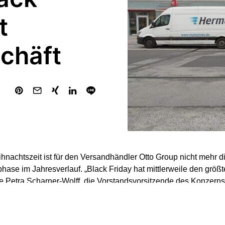
t
chäft
hnachtszeit ist für den Versandhändler Otto Group nicht mehr di
hase im Jahresverlauf. „Black Friday hat mittlerweile den gr
te Petra Scharner-Wolff, die Vorstandsvorsitzende des Konzern
g“.
n USA importierte Event, das stets auf den vierten Donnerstag 