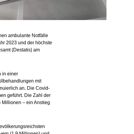
nen ambulante Notfälle
hr 2023 und der höchste
esamt (Destatis) am
 in einer
allbehandlungen mit
nuierlich an. Die Covid-
n geführt. Die Zahl der
 Millionen – ein Anstieg
bevölkerungsreichsten
ern (1,9 Millionen) und