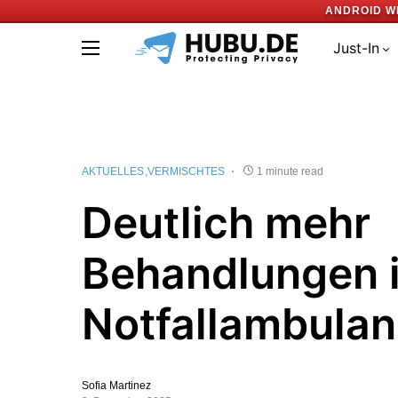
ANDROID W
Just-In
AKTUELLES
VERMISCHTES
1 minute read
Deutlich mehr
Behandlungen 
Notfallambula
Sofia Martinez