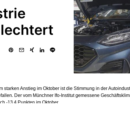
trie
lechtert
 starken Anstieg im Oktober ist die Stimmung in der Autoindus
efallen. Der vom Münchner Ifo-Institut gemessene Geschäftsklim
ch -13,4 Punkten im Oktober.
kgang lässt sich vor allem auf pessimistischere Geschäftserwa
f und Ab im Geschäftsklima spiegelt die sehr hohe und steigend