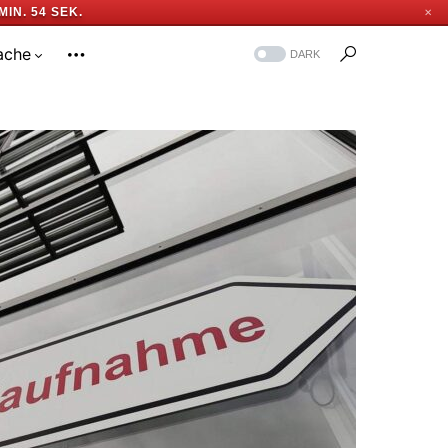
MIN. 53 SEK.
✕
ache
DARK