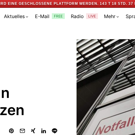
IRD EINE GESCHLOSSENE PLATTFORM WERDEN.
143 T 18 STD. 37 
Aktuelles
E-Mail
Radio
Mehr
Spr
FREE
LIVE
in
nzen