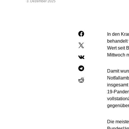
3. Dezember 2025
In den Kra
behandelt 
Wert seit 
Mittwoch m
Damit wurd
Notfallamb
insgesamt 
19-Pandemi
vollstatio
gegenüber
Die meiste
Bundesländ