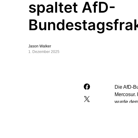
spaltet AfD-
Bundestagsfrak
Jason Walker
1. Dezember 2025
Die AfD-B
Mercosur. 
wurde dem 
Eigentlich
Abkommen a
verschiede