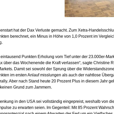
start hat der Dax Verluste gemacht. Zum Xetra-Handelsschlus
kten berechnet, ein Minus in Höhe von 1,0 Prozent im Verglei
g.
eintausend Punkten Erholung vom Tief unter der 23.000er-Mar
x über das Wochenende die Kraft verlassen“, sagte Christine 
arkets. Damit sei sowohl der Sprung über die Widerstandszon
kten im ersten Anlauf misslungen als auch der nahtlose Überg
ally. Aber nach Stand heute 20 Prozent Plus in diesem Jahr 
 keinen Grund zum Jammern.
enkung in den USA sei vollständig eingepreist, weshalb von di
mpulse zu erwarten seien. Im Gegenteil: Mit 85 Prozent Wahrsche
ngspotenzial nach einem Abwarten der Fed um ein Vielfaches 