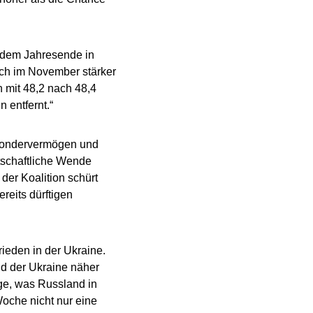
r dem Jahresende in
ich im November stärker
 mit 48,2 nach 48,4
 entfernt.“
 Sondervermögen und
rtschaftliche Wende
 der Koalition schürt
reits dürftigen
rieden in der Ukraine.
d der Ukraine näher
age, was Russland in
oche nicht nur eine