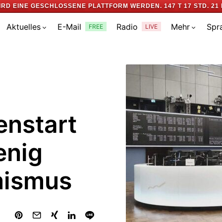
IRD EINE GESCHLOSSENE PLATTFORM WERDEN.
147 T 17 STD. 21 
Aktuelles
E-Mail
Radio
Mehr
Spr
FREE
LIVE
nstart
enig
mismus