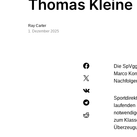
Thomas Kleine
Ray Carter
1. Dezember 2025
Die SpVgg 
Marco Konra
Nachfolger
Sportdirek
laufenden 
notwendige
zum Klasse
Überzeugun