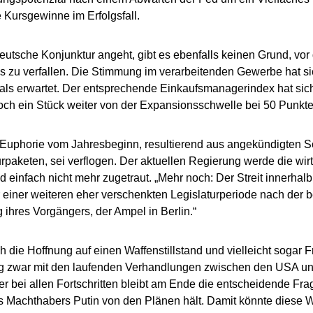
e Kursgewinne im Erfolgsfall.
eutsche Konjunktur angeht, gibt es ebenfalls keinen Grund, vo
 zu verfallen. Die Stimmung im verarbeitenden Gewerbe hat s
 als erwartet. Der entsprechende Einkaufsmanagerindex hat sich
ch ein Stück weiter von der Expansionsschwelle bei 50 Punkten
 Euphorie vom Jahresbeginn, resultierend aus angekündigten
turpaketen, sei verflogen. Der aktuellen Regierung werde die wi
nd einfach nicht mehr zugetraut. „Mehr noch: Der Streit innerhalb
 einer weiteren eher verschenkten Legislaturperiode nach der be
g ihres Vorgängers, der Ampel in Berlin.“
ch die Hoffnung auf einen Waffenstillstand und vielleicht sogar F
g zwar mit den laufenden Verhandlungen zwischen den USA un
er bei allen Fortschritten bleibt am Ende die entscheidende Fr
 Machthabers Putin von den Plänen hält. Damit könnte diese W