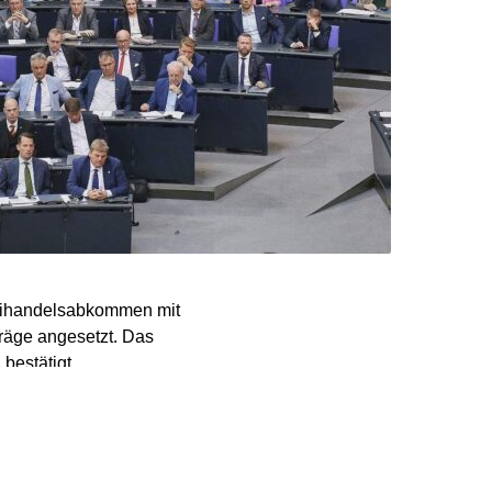
reihandelsabkommen mit
räge angesetzt. Das
bestätigt.
tschieden werden, das
 jetzt zwei