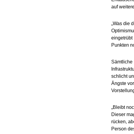
auf weiter
„Was die d
Optimismus
eingetrübt
Punkten no
Sämtliche
Infrastruk
schlicht u
Ängste vor
Vorstellun
„Bleibt no
Dieser ma
rücken, ab
Person des