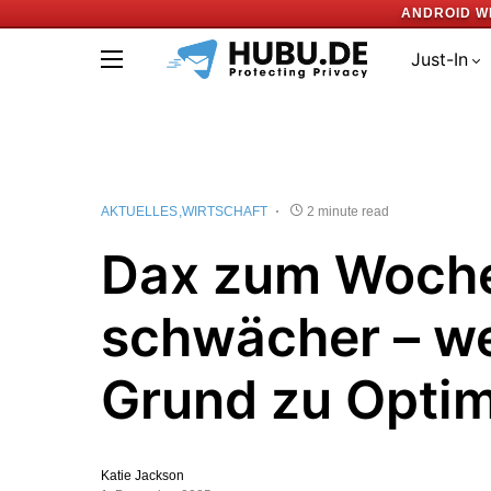
ANDROID W
Just-In
AKTUELLES
WIRTSCHAFT
2 minute read
Dax zum Woche
schwächer – w
Grund zu Opti
Katie Jackson