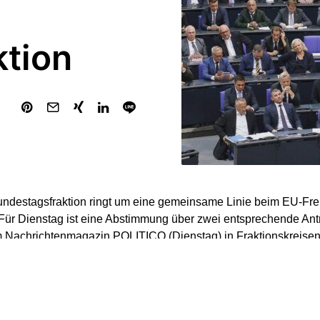
tion
undestagsfraktion ringt um eine gemeinsame Linie beim EU-F
Für Dienstag ist eine Abstimmung über zwei entsprechende Ant
Nachrichtenmagazin POLITICO (Dienstag) in Fraktionskreisen 
 sollte bereits in der vergangenen Fraktionssitzung darüber en
bzulehnen. Aufgrund von Widerspruch aus der Fraktion stehen
ne Anträge zur Auswahl.