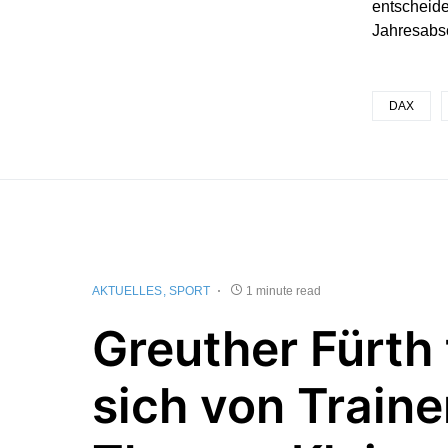
entscheide
Jahresabsc
DAX
AKTUELLES
SPORT
1 minute read
Greuther Fürth 
sich von Traine