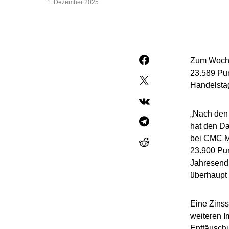
1. Dezember 2025
Zum Wochen
23.589 Pun
Handelsta
„Nach den 
hat den Da
bei CMC M
23.900 Pun
Jahresendr
überhaupt
Eine Zinss
weiteren I
Enttäuschu