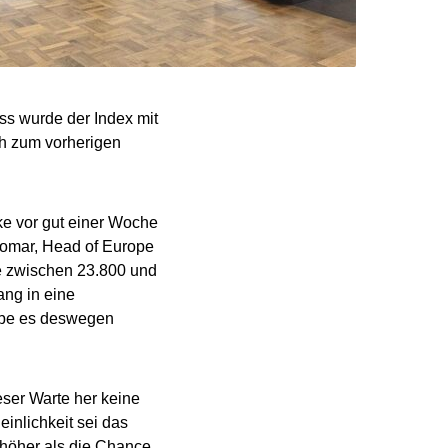
s wurde der Index mit
ch zum vorherigen
ke vor gut einer Woche
Romar, Head of Europe
e zwischen 23.800 und
ang in eine
gebe es deswegen
eser Warte her keine
inlichkeit sei das
höher als die Chance