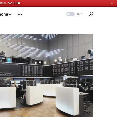
MIN. 51 SEK.
✕
ache
DARK