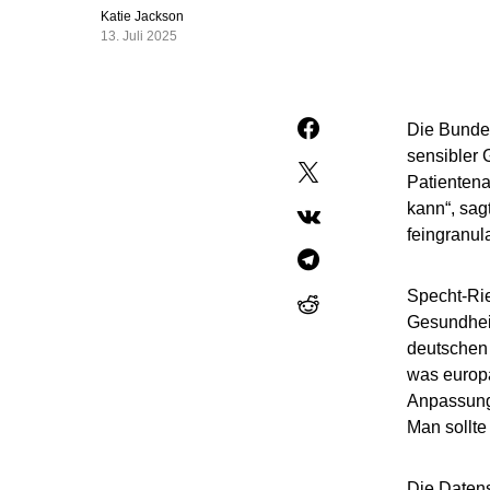
Katie Jackson
13. Juli 2025
Die Bundes
sensibler 
Patientena
kann“, sag
feingranul
Specht-Rie
Gesundheit
deutschen 
was europä
Anpassunge
Man sollte
Die Datens