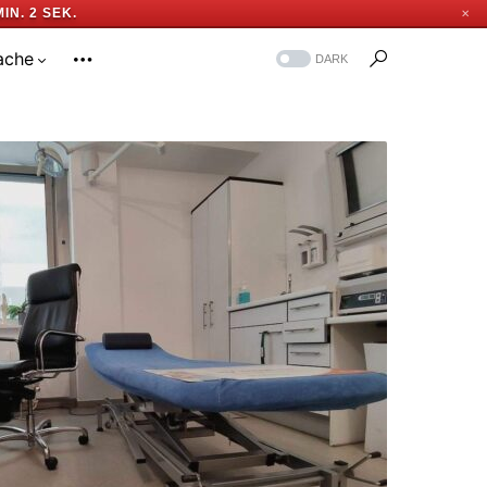
MIN. 1 SEK.
✕
ache
DARK