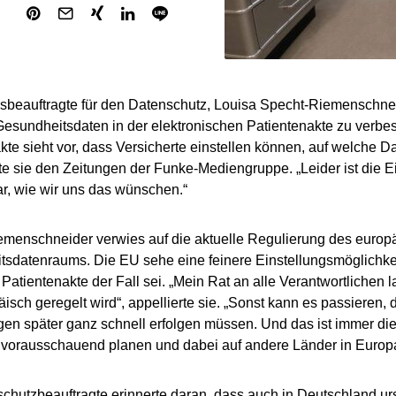
beauftragte für den Datenschutz, Louisa Specht-Riemenschneid
Gesundheitsdaten in der elektronischen Patientenakte zu verbes
kte sieht vor, dass Versicherte einstellen können, auf welche D
te sie den Zeitungen der Funke-Mediengruppe. „Leider ist die Ei
ar, wie wir uns das wünschen.“
menschneider verwies auf die aktuelle Regulierung des europ
sdatenraums. Die EU sehe eine feinere Einstellungsmöglichkeit 
Patientenakte der Fall sei. „Mein Rat an alle Verantwortlichen l
isch geregelt wird“, appellierte sie. „Sonst kann es passieren,
n später ganz schnell erfolgen müssen. Und das ist immer die
 vorausschauend planen und dabei auf andere Länder in Europ
chutzbeauftragte erinnerte daran, dass auch in Deutschland ur