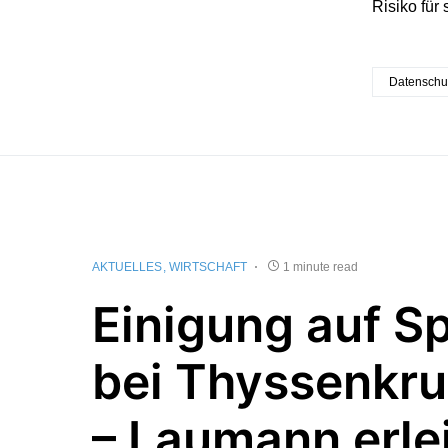
Risiko für 
Datenschu
AKTUELLES
WIRTSCHAFT
1 minute read
Einigung auf S
bei Thyssenkru
– Laumann erle