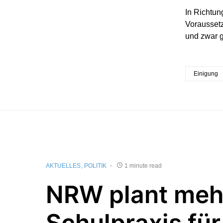
In Richtun
Voraussetz
und zwar g
Einigung
AKTUELLES
POLITIK
1 minute read
NRW plant meh
Schulpraxis für