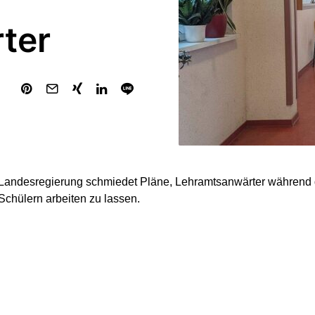
ter
andesregierung schmiedet Pläne, Lehramtsanwärter während 
 Schülern arbeiten zu lassen.
ramtsanwärter wünschen sich mehr Praxis im Studium – das ne
ministerin Dorothee Feller (CDU) der Westdeutschen Allgeme
sgabe). „Gleichzeitig stellt sich die Frage, wie wir etwas Druc
 die angehenden Lehrkräfte früher auf das wahre Schulleben 
 arbeite man.