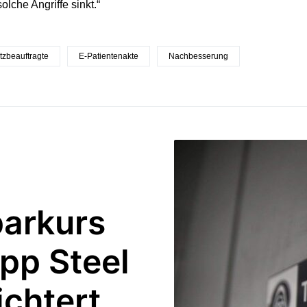
solche Angriffe sinkt.“
tzbeauftragte
E-Patientenakte
Nachbesserung
parkurs
pp Steel
ichtert