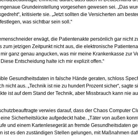
ngenaue Grundeinstellung vorgesehen gewesen sei. „Das wurd
gedreht“, kritisierte sie. „Jetzt sollten die Versicherten am bes
festlegen, was sichtbar sein soll.“
menschneider erwägt, die Patientenakte persönlich gar nicht z
s zum jetzigen Zeitpunkt nicht aus, die elektronische Patientena
 mir ganz genau angucken, was mir meine Krankenkasse zur Ver
. Diese Entscheidung halte ich mir explizit offen.“
ible Gesundheitsdaten in falsche Hände geraten, schloss Spe
h nicht aus. „Technik ist nie zu hundert Prozent sicher“, sagte s
kte ist auf dem Stand der Technik, aber Missbrauch kann nie 
schutzbeauftragte verwies darauf, dass der Chaos Computer C
ine Sicherheitslücke aufgedeckt habe. „Täter von außen konn
rufe und einem Kartenlesegerät an fremde Gesundheitsdaten gel
n ist es den zuständigen Stellen gelungen, mit Maßnahmen daf