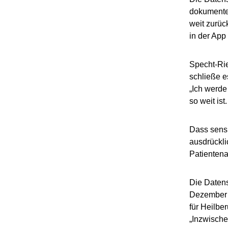
dokumente
weit zurück
in der App 
Specht-Rie
schließe e
„Ich werde
so weit ist
Dass sens
ausdrücklic
Patientena
Die Daten
Dezember e
für Heilbe
„Inzwische