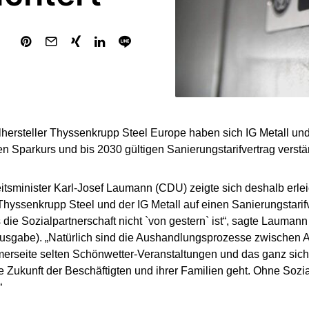
hersteller Thyssenkrupp Steel Europe haben sich IG Metall u
en Sparkurs und bis 2030 gültigen Sanierungstarifvertrag verstä
sminister Karl-Josef Laumann (CDU) zeigte sich deshalb erleic
hyssenkrupp Steel und der IG Metall auf einen Sanierungstarifv
s die Sozialpartnerschaft nicht `von gestern` ist“, sagte Lauman
sgabe). „Natürlich sind die Aushandlungsprozesse zwischen A
erseite selten Schönwetter-Veranstaltungen und das ganz siche
ie Zukunft der Beschäftigten und ihrer Familien geht. Ohne Sozia
“