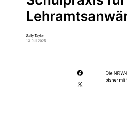
Lehramtsanwär
Sally Taylor
13. Juli 2025
Die NRW-L
bisher mit
Viele Leh
NRW-Schul
(Montagsau
nehmen und
Auch daran