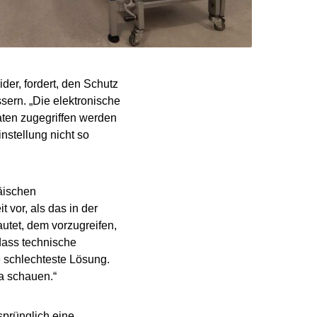
er, fordert, den Schutz
sern. „Die elektronische
aten zugegriffen werden
nstellung nicht so
äischen
vor, als das in der
autet, dem vorzugreifen,
 dass technische
 schlechteste Lösung.
a schauen.“
sprünglich eine