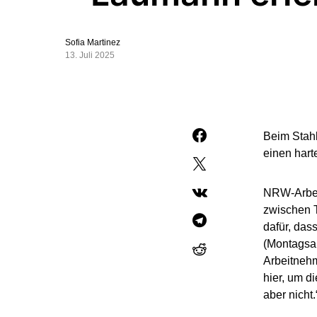
Sofia Martinez
13. Juli 2025
Beim Stahl
einen hart
NRW-Arbeit
zwischen T
dafür, das
(Montagsau
Arbeitnehm
hier, um d
aber nicht.