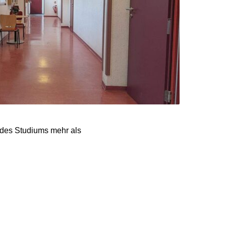
des Studiums mehr als
hme man ernst, sagte
inen Zeitung
k aus dem Referendariat
vorbereiten können.“