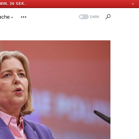
MIN. 35 SEK.
✕
ache
DARK