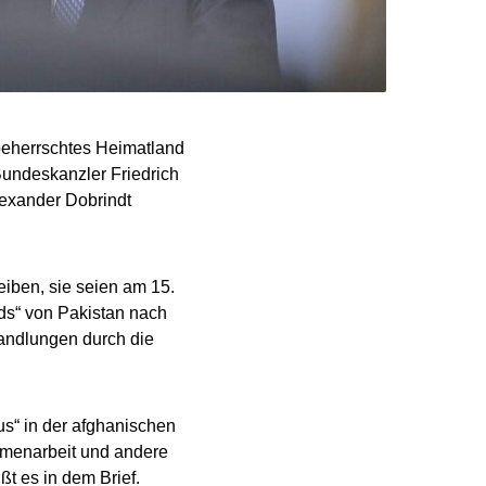
 beherrschtes Heimatland
Bundeskanzler Friedrich
exander Dobrindt
eiben, sie seien am 15.
ds“ von Pakistan nach
andlungen durch die
s“ in der afghanischen
ammenarbeit und andere
ßt es in dem Brief.