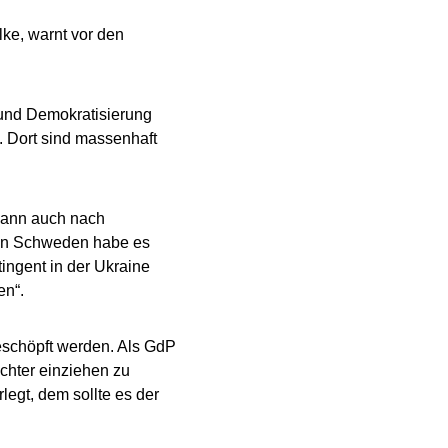
ke, warnt vor den
 und Demokratisierung
d. Dort sind massenhaft
dwann auch nach
“ In Schweden habe es
ingent in der Ukraine
en“.
geschöpft werden. Als GdP
chter einziehen zu
egt, dem sollte es der