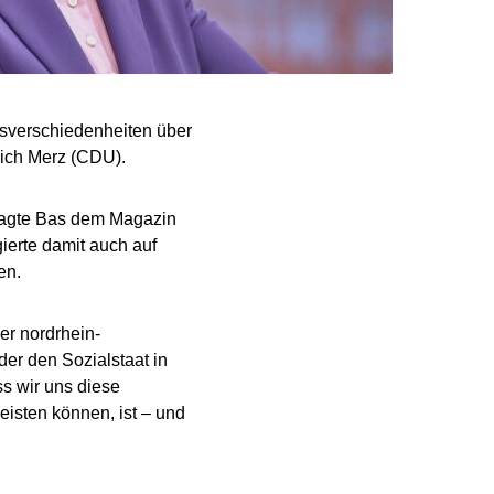
gsverschiedenheiten über
rich Merz (CDU).
, sagte Bas dem Magazin
gierte damit auch auf
en.
r nordrhein-
er den Sozialstaat in
ss wir uns diese
eisten können, ist – und