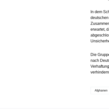
In dem Sch
deutschen 
Zusammena
erwartet, 
abgeschlos
Unsicherhe
Die Grupp
nach Deuts
Verhaftung
verhindern
Afghanen