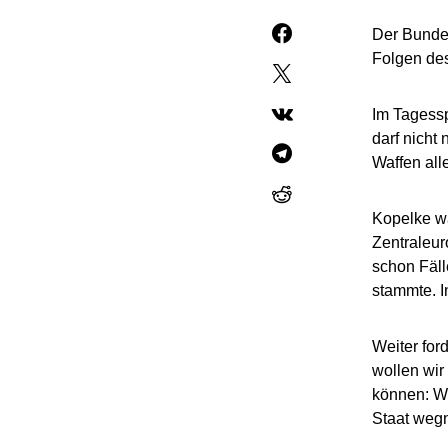
Der Bundes
Folgen des
Im Tagessp
darf nicht
Waffen alle
Kopelke wa
Zentraleur
schon Fäll
stammte. I
Weiter for
wollen wir
können: We
Staat wegn