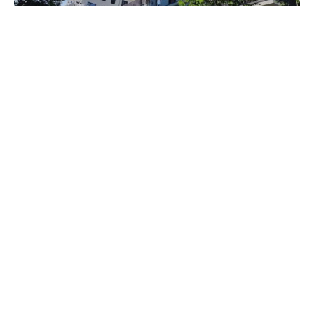
Ein gutes Viertel der Deutschen zeigt sich einer neuen
Umfrage zufolge offen für die Nutzung einer Solaranlage
auf dem eigenen Balkon. Neun Prozent der
Bundesbürger haben bereits eine Mini-Solaranlage in
Betrieb, weitere 17 Prozent planen die Anschaffung eines
Balkonkraftwerks, ist das Ergebnis einer Innofact-
Befragung für das Vergleichsportal Verivox, über die die
Zeitungen der Funke-Mediengruppe (Sonntagausgaben)
berichten.
Rund 21 Prozent der Befragten gaben an, keinen Platz
für ein Balkonkraftwerk zu haben. 15 Prozent sagten, eine
Mini-Solaranlage lohne sich für sie nicht. 19 Prozent der