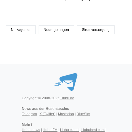
Netzagentur
Neuregelungen
Stromversorgung
Copyright © 2008-2025
Hubu.de
News aus der Hosentasche:
Telegram
|
X (Twitter)
|
Mastodon
|
BlueSky
Mehr?
Hubu.news
|
Hubu.FM
|
Hubu.cloud
|
Hubuhost.com
|