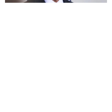
Der scheidende US-Präsident Joe Biden begnadigt
seinen Sohn Hunter Biden nun doch. Dieser war wegen
Waffendelikten und Steuervergehen schuldig gesprochen
worden – die Verkündung eines Strafmaßes sollte noch
im Dezember erfolgen.
„Heute habe ich eine Begnadigung für meinen Sohn
Hunter unterzeichnet“, teilte Biden am Sonntag (Ortszeit)
mit. Es sei eine „vollständige und bedingungslose
Begnadigung“. Eine solche kann auch vom designierten
Präsidenten Donald Trump nicht widerrufen werden. Es
wird erwartet, dass die beiden Termine zur Verkündung
des Strafmaßes abgesagt werden.