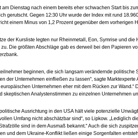
t am Dienstag nach einem bereits eher schwachen Start bis zum 
ich gerutscht. Gegen 12:30 Uhr wurde der Index mit rund 18.96
richt einem Minus von 1,2 Prozent gegenüber dem vorherigen 
tze der Kursliste legten nur Rheinmetall, Eon, Symrise und di
zu. Die größten Abschläge gab es derweil bei den Papieren vo
rzbank.
teilnehmer beginnen, die sich langsam verändernde politische S
en der Unternehmen einfließen zu lassen“, sagte Marktexperte
e europäischen Unternehmen eher mit dem Rücken zur Wand.“ D
 skeptischen Analystenstimmen zu einzelnen Unternehmen un
politische Ausrichtung in den USA hält viele potenzielle Unwägb
 vollen Umfang nicht abschätzbar sind“, so Lipkow. „Lediglich d
 Strafzölle sind in dem Ausmaß bekannt.“ Auch die sich zuspitz
n und dem Ukraine-Konflikt ließen einige Sorgenfalten entste