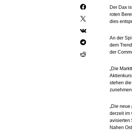
Der Dax is
roten Bere
dies entsp
An der Spi
dem Trend 
der Comme
„Die Markt
Aktienkurs
stehen di
zunehmend
„Die neue 
derzeit im
avisierten
Nahen Oste