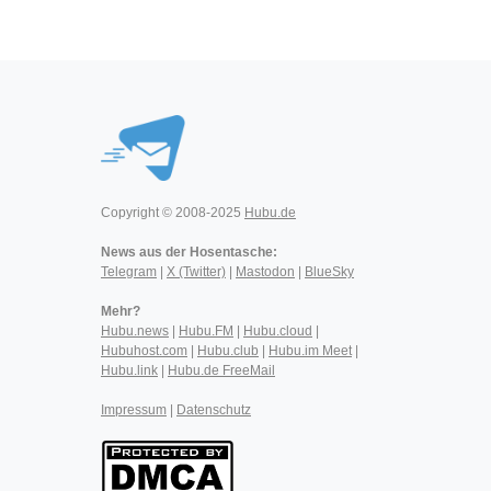
Copyright © 2008-2025
Hubu.de
News aus der Hosentasche:
Telegram
|
X (Twitter)
|
Mastodon
|
BlueSky
Mehr?
Hubu.news
|
Hubu.FM
|
Hubu.cloud
|
Hubuhost.com
|
Hubu.club
|
Hubu.im Meet
|
Hubu.link
|
Hubu.de FreeMail
Impressum
|
Datenschutz