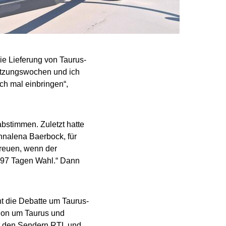
e Lieferung von Taurus-
Sitzungswochen und ich
och mal einbringen“,
bstimmen. Zuletzt hatte
nnalena Baerbock, für
freuen, wenn der
n 97 Tagen Wahl.“ Dann
t die Debatte um Taurus-
sion um Taurus und
ardt den Sendern RTL und