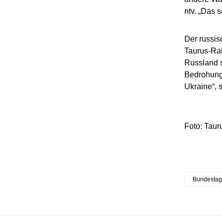
ntv. „Das s
Der russis
Taurus-Rak
Russland s
Bedrohung 
Ukraine“, 
Foto: Tauru
Bundesta