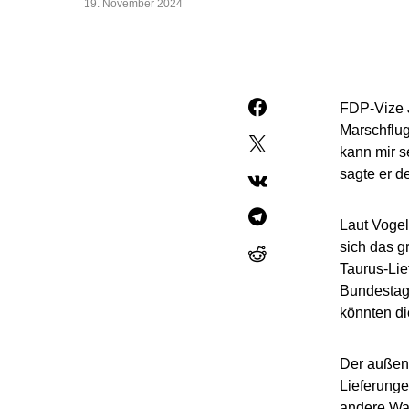
19. November 2024
FDP-Vize 
Marschflug
kann mir s
sagte er d
Laut Vogel
sich das g
Taurus-Lie
Bundestag 
könnten di
Der außenp
Lieferunge
andere Waf