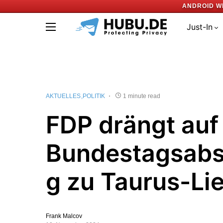
ANDROID W
Just-In
AKTUELLES
POLITIK
1 minute read
FDP drängt auf
Bundestagsab
g zu Taurus-Li
Frank Malcov