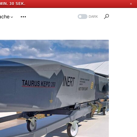
MIN. 29 SEK.
✕
ache
DARK