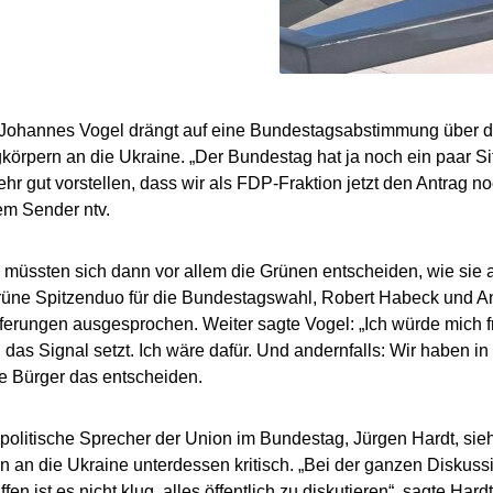
Johannes Vogel drängt auf eine Bundestagsabstimmung über di
körpern an die Ukraine. „Der Bundestag hat ja noch ein paar 
ehr gut vorstellen, dass wir als FDP-Fraktion jetzt den Antrag n
em Sender ntv.
 müssten sich dann vor allem die Grünen entscheiden, wie sie a
rüne Spitzenduo für die Bundestagswahl, Robert Habeck und A
ferungen ausgesprochen. Weiter sagte Vogel: „Ich würde mich 
das Signal setzt. Ich wäre dafür. Und andernfalls: Wir haben i
e Bürger das entscheiden.
olitische Sprecher der Union im Bundestag, Jürgen Hardt, sieh
n an die Ukraine unterdessen kritisch. „Bei der ganzen Diskus
fen ist es nicht klug, alles öffentlich zu diskutieren“, sagte H