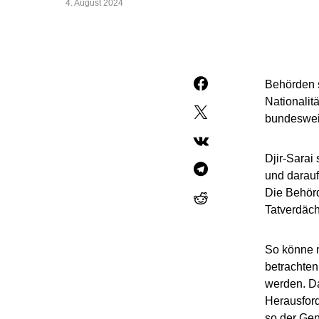
4. August 2024
Behörden s
Nationalit
bundesweit
Djir-Sarai
und darauf
Die Behörd
Tatverdäch
So könne m
betrachten
werden. Da
Herausfor
so der Gen