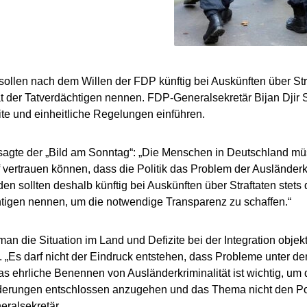
ollen nach dem Willen der FDP künftig bei Auskünften über Stra
ät der Tatverdächtigen nennen. FDP-Generalsekretär Bijan Djir S
e und einheitliche Regelungen einführen.
 sagte der „Bild am Sonntag“: „Die Menschen in Deutschland mü
 vertrauen können, dass die Politik das Problem der Ausländerkr
en sollten deshalb künftig bei Auskünften über Straftaten stets d
tigen nennen, um die notwendige Transparenz zu schaffen.“
an die Situation im Land und Defizite bei der Integration objekt
. „Es darf nicht der Eindruck entstehen, dass Probleme unter d
s ehrliche Benennen von Ausländerkriminalität ist wichtig, um
derungen entschlossen anzugehen und das Thema nicht den Pop
eralsekretär.