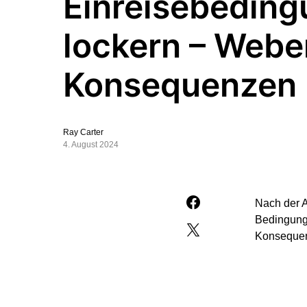
Einreisebedin
lockern – Weber
Konsequenzen
Ray Carter
4. August 2024
Nach der A
Bedingung
Konsequenz
Der Chef d
an EU-Rats