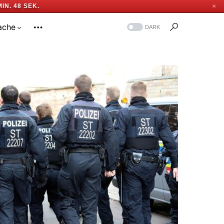
MIN. 48 SEK.
✕
ache
DARK