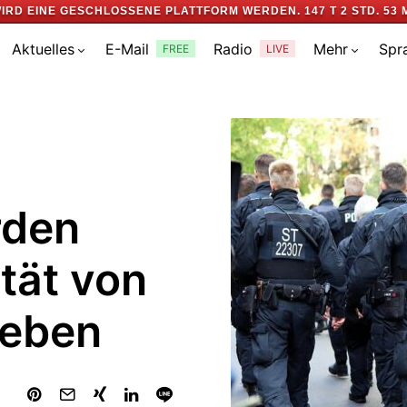
IRD EINE GESCHLOSSENE PLATTFORM WERDEN.
147 T 2 STD. 53 
Aktuelles
E-Mail
Radio
Mehr
Spr
FREE
LIVE
rden
ität von
geben