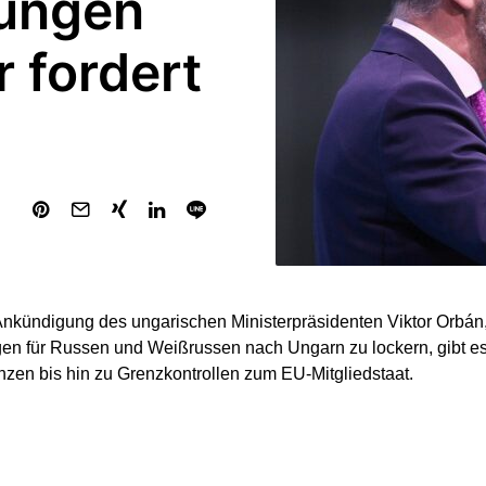
gungen
 fordert
nkündigung des ungarischen Ministerpräsidenten Viktor Orbán,
en für Russen und Weißrussen nach Ungarn zu lockern, gibt e
en bis hin zu Grenzkontrollen zum EU-Mitgliedstaat.
er Konservativen im EU-Parlament, Manfred Weber (CSU), forde
präsident Charles Michel ein hartes Durchgreifen. Gegenüber 