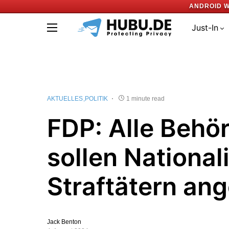
ANDROID W
Just-In
AKTUELLES
POLITIK
1 minute read
FDP: Alle Behö
sollen National
Straftätern an
Jack Benton