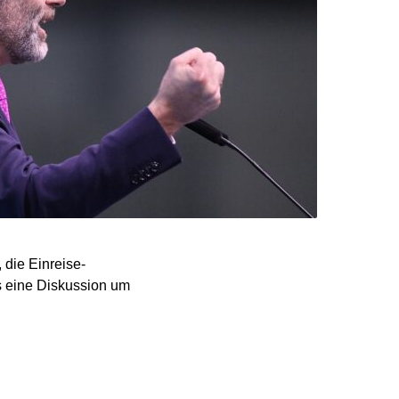
 die Einreise-
s eine Diskussion um
rte in einem Brandbrief
„Bild am Sonntag“ sagte