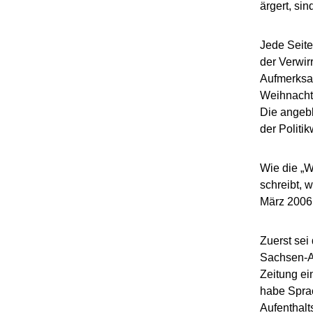
ärgert, sin
Jede Seite
der Verwir
Aufmerksam
Weihnachts
Die angebl
der Politik
Wie die „W
schreibt, 
März 2006 
Zuerst sei
Sachsen-Anh
Zeitung ei
habe Sprac
Aufenthalts