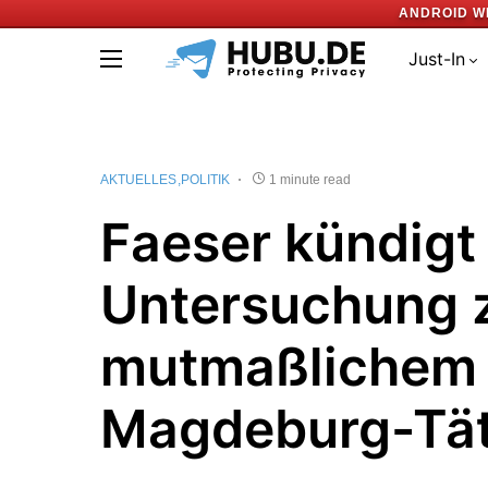
ANDROID W
Just-In
AKTUELLES
POLITIK
1 minute read
Faeser kündigt
Untersuchung 
mutmaßlichem
Magdeburg-Tät