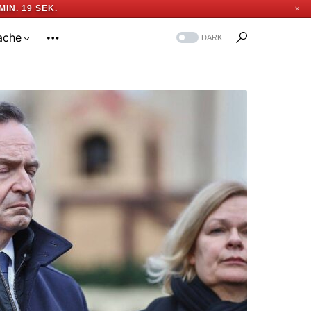
MIN. 18 SEK.
✕
ache
DARK