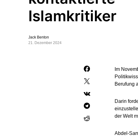
Islamkritiker
Jack Benton
21. Dezember 2024
Im Novembe
Politikwis
Berufung a
Darin ford
einzustell
der Welt m
Abdel-Sama