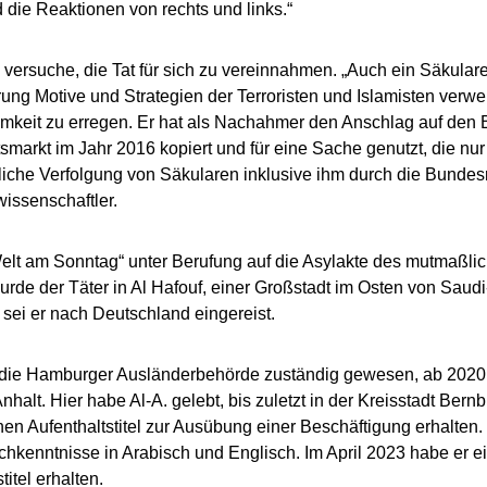
d die Reaktionen von rechts und links.“
 versuche, die Tat für sich zu vereinnahmen. „Auch ein Säkular
rung Motive und Strategien der Terroristen und Islamisten ver
keit zu erregen. Er hat als Nachahmer den Anschlag auf den B
markt im Jahr 2016 kopiert und für eine Sache genutzt, die nur 
iche Verfolgung von Säkularen inklusive ihm durch die Bundesr
wissenschaftler.
elt am Sonntag“ unter Berufung auf die Asylakte des mutmaßlic
wurde der Täter in Al Hafouf, einer Großstadt im Osten von Saud
sei er nach Deutschland eingereist.
 die Hamburger Ausländerbehörde zuständig gewesen, ab 2020 
alt. Hier habe Al-A. gelebt, bis zuletzt in der Kreisstadt Bernbu
nen Aufenthaltstitel zur Ausübung einer Beschäftigung erhalten. E
hkenntnisse in Arabisch und Englisch. Im April 2023 habe er ei
titel erhalten.