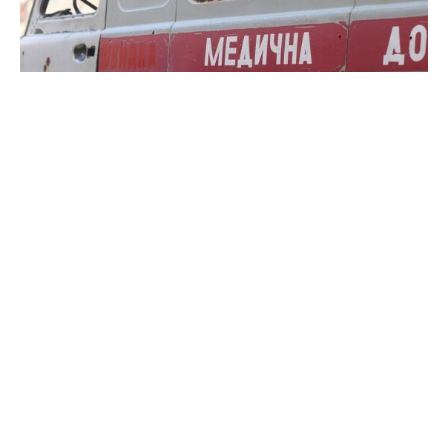
Bundeskanzler Olaf Scholz (SPD) stößt mit seiner
Forderung nach Verhandlungen für Frieden in der
Ukraine unter Einbeziehung Russlands auf Skepsis in
den eigenen Reihen und in der Opposition.
„Wenn wir Russland an den Verhandlungstisch bringen
möchten, dann müssen wir die Ukraine rascher und