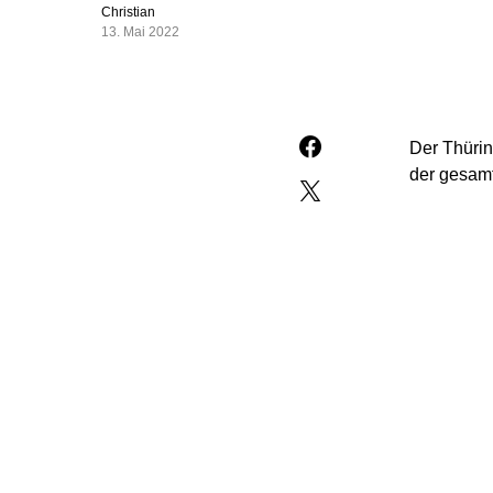
Christian
13. Mai 2022
Der Thüri
der gesam
Er behalte
„Süddeutsc
Jedenfalls
muss“, sagt
„Wenn sich
mich keine
offenbar i
Bundesvors