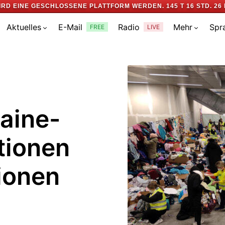
IRD EINE GESCHLOSSENE PLATTFORM WERDEN.
145 T 16 STD. 26
Aktuelles
E-Mail
Radio
Mehr
Spr
FREE
LIVE
aine-
tionen
lionen