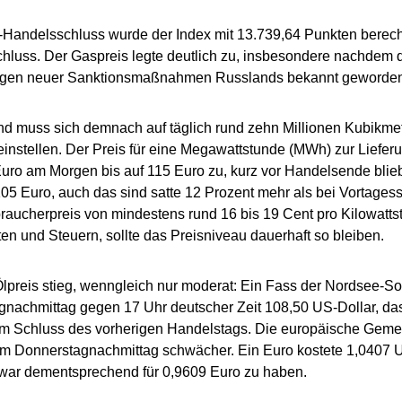
Handelsschluss wurde der Index mit 13.739,64 Punkten berechn
hluss. Der Gaspreis legte deutlich zu, insbesondere nachdem 
gen neuer Sanktionsmaßnahmen Russlands bekannt geworden
d muss sich demnach auf täglich rund zehn Millionen Kubikme
instellen. Der Preis für eine Megawattstunde (MWh) zur Lieferu
uro am Morgen bis auf 115 Euro zu, kurz vor Handelsende blie
05 Euro, auch das sind satte 12 Prozent mehr als bei Vortagess
raucherpreis von mindestens rund 16 bis 19 Cent pro Kilowatts
n und Steuern, sollte das Preisniveau dauerhaft so bleiben.
lpreis stieg, wenngleich nur moderat: Ein Fass der Nordsee-So
nachmittag gegen 17 Uhr deutscher Zeit 108,50 US-Dollar, da
am Schluss des vorherigen Handelstags. Die europäische Gem
am Donnerstagnachmittag schwächer. Ein Euro kostete 1,0407 US
 war dementsprechend für 0,9609 Euro zu haben.