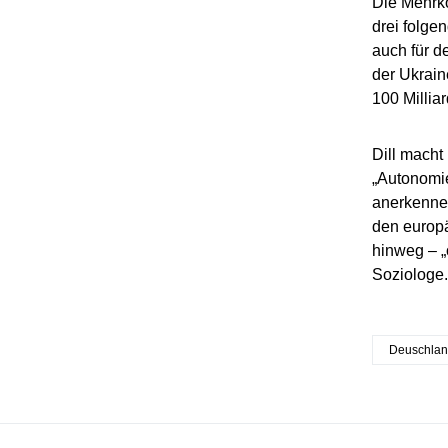
Die Mehrko
drei folge
auch für d
der Ukrain
100 Milliar
Dill macht
„Autonomie
anerkennen
den europä
hinweg – „
Soziologe.
Deuschla