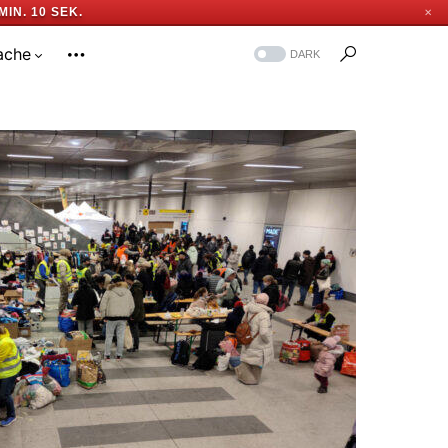
 MIN. 9 SEK.
✕
ache
DARK