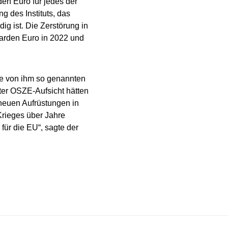
den Euro für jedes der
g des Instituts, das
ig ist. Die Zerstörung in
iarden Euro in 2022 und
ie von ihm so genannten
ter OSZE-Aufsicht hätten
 neuen Aufrüstungen in
Krieges über Jahre
 für die EU“, sagte der