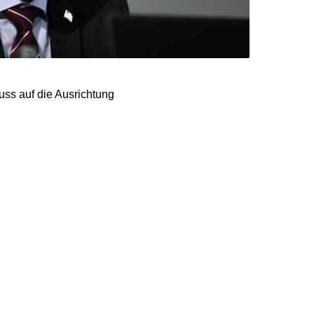
luss auf die Ausrichtung
ieren“, sagte er der
Nordrhein-Westfalen.
ndsätzlich positionieren
 geführt wird, besteht für
 aber steht für ihn
 dass die Institution
 sagte Höcke.