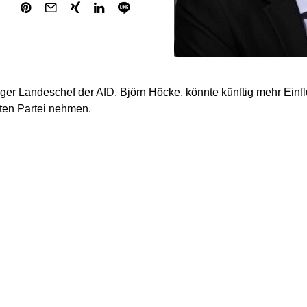
nger Landeschef der AfD,
Björn Höcke
, könnte künftig mehr Einf
ten Partei nehmen.
 es sich vor, auf dem Bundesparteitag in vier Wochen „zu kandid
hen Zeitung“ wenige Tage vor der wichtigen Landtagswahl in 
 „sofern ich das Gefühl habe, dass sich die Partei Mitte Juni gru
e er weiter.
ergestellt ist, dass der Bundesvorstand als eine neutrale Instanz
 Notwendigkeit zu kandidieren“, schränkte Höcke ein. Genau das
nfrage. „Leider musste ich in den vergangenen Jahren feststellen,
tand in parteischädigender Art und Weise missbraucht wurde“,