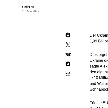
Christian
13. Mai 2022
Der Ukrain
1,99 Billi
Dies ergeb
Ukraine di
sagte
Alex
den eigent
je 10 Mill
und Waffen
Schnäppch
Für die EU