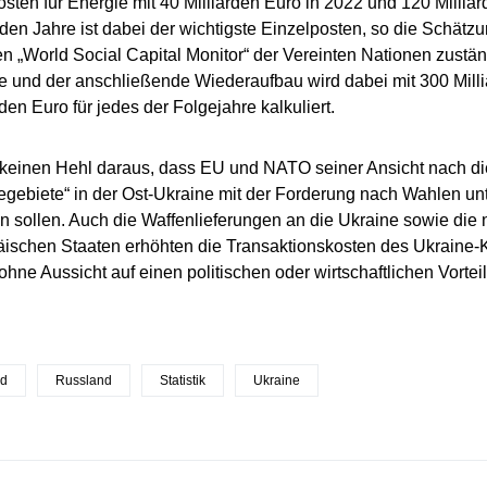
sten für Energie mit 40 Milliarden Euro in 2022 und 120 Milliar
nden Jahre ist dabei der wichtigste Einzelposten, so die Schätzun
en „World Social Capital Monitor“ der Vereinten Nationen zuständ
e und der anschließende Wiederaufbau wird dabei mit 300 Mill
den Euro für jedes der Folgejahre kalkuliert.
 keinen Hehl daraus, dass EU und NATO seiner Ansicht nach d
gebiete“ in der Ost-Ukraine mit der Forderung nach Wahlen un
 sollen. Auch die Waffenlieferungen an die Ukraine sowie die
ischen Staaten erhöhten die Transaktionskosten des Ukraine-
ohne Aussicht auf einen politischen oder wirtschaftlichen Vorteil
nd
Russland
Statistik
Ukraine