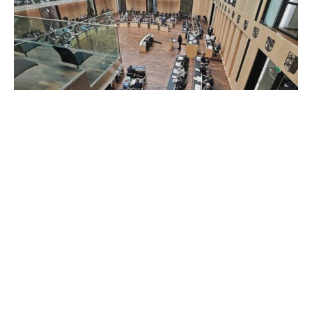
Bundesratspräsident Andreas Bovenschulte (SPD) fordert
eine befristete Aussetzung der Schuldenbremse, um die
geplante Steuerreform zu finanzieren. Er kündigte
Widerstand der Länder an, falls deren Einnahmeausfälle
nicht kompensiert werden.
Mehr als 50 Prozent der Einkommensteuer gingen an
Länder und Kommunen, sagte der Bremer Bürgermeister