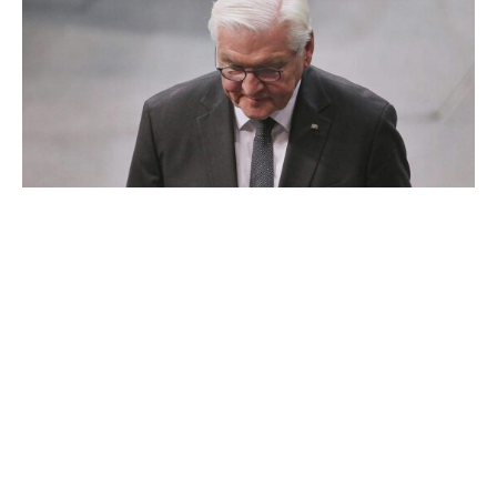
Der Holocaust-Überlebende Albrecht Weinberg ist tot. Er
starb im Alter von 101 Jahren, wie seine Heimatstadt Leer
am Dienstag mitteilte.
Weinberg überlebte während der NS-Zeit drei
Konzentrationslager. Später trat er häufig öffentlich als