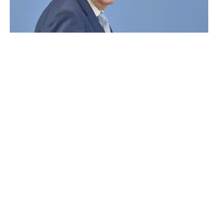
Der SPD-Politiker Peer Steinbrück übt scharfe Kritik an
der schwarz-roten Koalition wegen des monatelangen
Stillstands beim „Infrastrukturzukunftsgesetz“, das
schnelleres Bauen ermöglichen soll. Er sagte der „Neuen
Osnabrücker Zeitung“, dass ihm für die Blockade jedes
Verständnis fehle.
Steinbrück, Mitglied der „Kommission für einen
handlungsfähigen Staat“, beklagte ein
koalitionspolitisches Muster, das der Koalition und dem
Land schade. Er stellte klar, dass das Gesetz zur