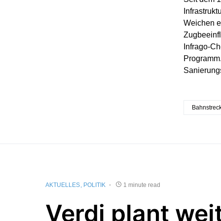
Infrastruk
Weichen ei
Zugbeeinfl
Infrago-Ch
Programm.
Sanierung
Bahnstrec
AKTUELLES
POLITIK
1 minute read
Verdi plant wei