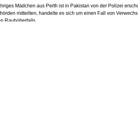
hriges Mädchen aus Perth ist in Pakistan von der Polizei ersc
hörden mitteilten, handelte es sich um einen Fall von Verwech
n Raubüberfalls.
hrige war demnach mit ihrer Familie in Chakwal, als sie von b
eines Verwandten überrascht wurden. Die Mutter des Mädchen
 Wert von etwa 500.000 Rupien, als ein Polizist, der auf de
 den Vorfall beobachtete. Es kam zu einem Schusswechsel mit
nd auf einem Motorrad flohen.
milie in ihrem Mietwagen wegfahren wollte, eröffneten weitere ei
 da sie das Fahrzeug für das der Verdächtigen hielten. Das Mä
s gebracht, wo ihr Tod festgestellt wurde. Der Vater und der B
ungen in eine Klinik.
rklärung teilte die Polizei des Distrikts Chakwal später mit, das
Polizeieinsatz getötet wurden. Zudem wurde ein Polizeibeamter