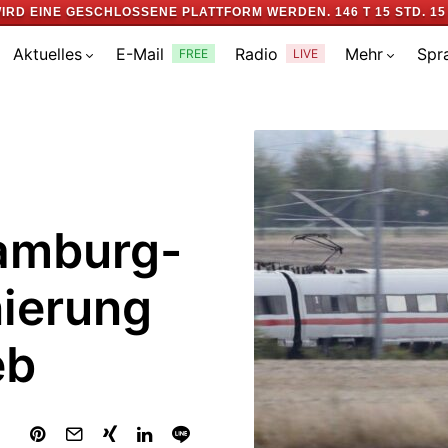
IRD EINE GESCHLOSSENE PLATTFORM WERDEN.
146 T 15 STD. 15
Aktuelles
E-Mail
Radio
Mehr
Spr
FREE
LIVE
amburg-
nierung
eb