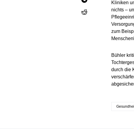
Kliniken u
nichts – u
Pflegeeinr
Versorgung
zum Beispie
Menschenl
Bühler kri
Tochterges
durch die
verschärfe
abgesicher
Gesundhe