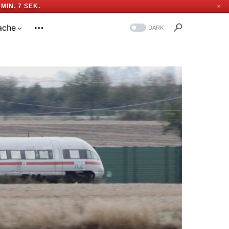
 MIN. 6 SEK.
✕
ache
DARK