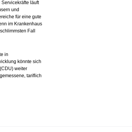
Servicekräfte läuft
usern und
reiche für eine gute
„Wenn im Krankenhaus
m schlimmsten Fall
te in
wicklung könnte sich
(CDU) weiter
gemessene, tariflich