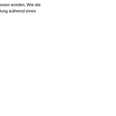
hossen worden. Wie die
slung während eines
ewaffneten Räubern vor
s übergab gerade
m Weg zur nahegelegenen
 den Verdächtigen, die
ntreffende Polizisten
dchen wurde in ein
ruder kamen ebenfalls
s die beiden Verdächtigen
 nach einer ersten