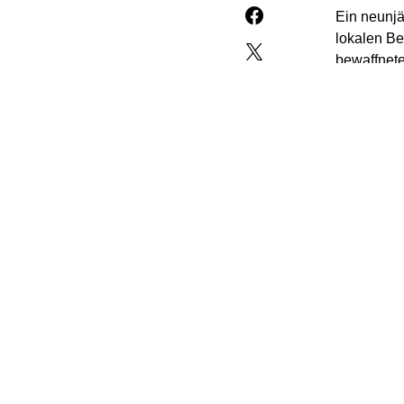
Ein neunjä
lokalen Be
bewaffnete
Die Neunjä
dem Haus 
Schmuck im
Wache war,
anschließe
Als die Fa
das Feuer,
Krankenhau
mit Verletz
In einer E
bei einem 