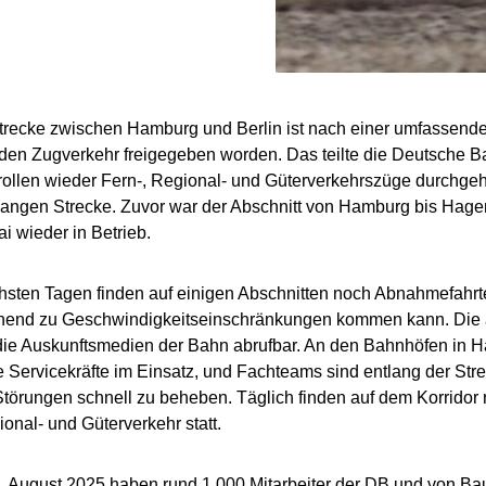
recke zwischen Hamburg und Berlin ist nach einer umfassende
 den Zugverkehr freigegeben worden. Das teilte die Deutsche 
llen wieder Fern-, Regional- und Güterverkehrszüge durchgeh
langen Strecke. Zuvor war der Abschnitt von Hamburg bis Hage
i wieder in Betrieb.
hsten Tagen finden auf einigen Abschnitten noch Abnahmefahrte
hend zu Geschwindigkeitseinschränkungen kommen kann. Die
die Auskunftsmedien der Bahn abrufbar. An den Bahnhöfen in H
e Servicekräfte im Einsatz, und Fachteams sind entlang der St
törungen schnell zu beheben. Täglich finden auf dem Korridor 
ional- und Güterverkehr statt.
. August 2025 haben rund 1.000 Mitarbeiter der DB und von B