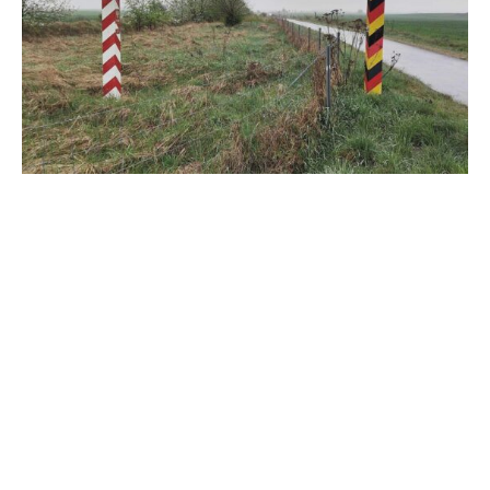
Zwei Monate nach Beginn der von Bundesinnenminister
Alexander Dobrindt (CSU) angeordneten verschärften
Grenzkontrollen mit der Zurückweisung von
Asylsuchenden fordern die Grünen, die Maßnahmen zu
beenden. Dobrindt solle „endlich von den sich als
vollkommen ineffizient erwiesenen Maßnahmen Abstand
nehmen“, sagte Fraktionsvize Konstantin von Notz dem
„Handelsblatt“ (Mittwochausgabe). Die „kurzfristige
Symbolpolitik“ des Ministers „produziert nichts als