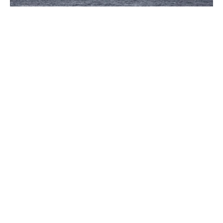
Im Zollstreit mit den USA hat der Partei- und
Fraktionschef der Europäischen Volkspartei, Manfred
Weber, die Europäer zu größerem Selbstbewusstsein
aufgerufen.
„Wir müssen in der Endphase der Verhandlungen die
Nerven bewahren und auf unsere Geschlossenheit
setzen“, sagte der CSU-Politiker den Zeitungen der
Funke-Mediengruppe (Samstagsausgaben). „Die EU-
Wirtschaftskraft ist so wuchtig, dass auch Washington uns
nicht herumschubsen kann. Mit Geschlossenheit können
wir zu guten Ergebnissen kommen.“