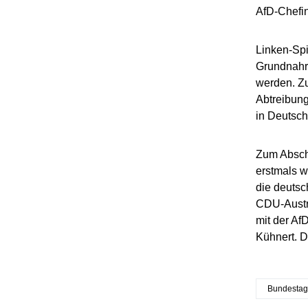
AfD-Chefin
Linken-Spi
Grundnahru
werden. Zu
Abtreibun
in Deutsch
Zum Absch
erstmals w
die deutsc
CDU-Austr
mit der Af
Kühnert. D
Bundestag