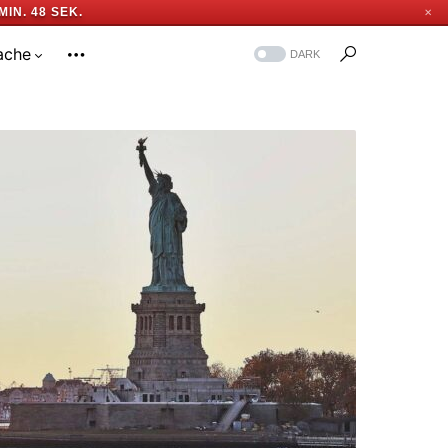
MIN. 47 SEK.
✕
ache
DARK