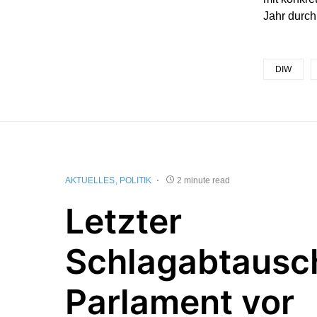
Jahr durch
DIW
AKTUELLES
POLITIK
2 minute read
Letzter
Schlagabtausc
Parlament vor