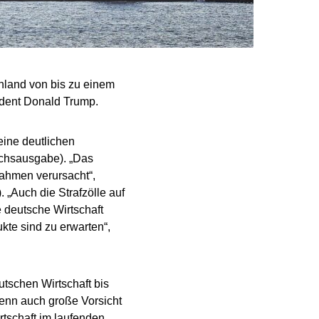
hland von bis zu einem
ident Donald Trump.
eine deutlichen
ochsausgabe). „Das
nahmen verursacht“,
. „Auch die Strafzölle auf
 deutsche Wirtschaft
kte sind zu erwarten“,
utschen Wirtschaft bis
enn auch große Vorsicht
tschaft im laufenden