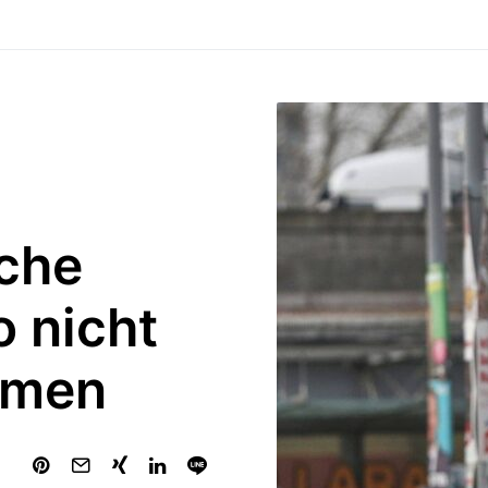
che
o nicht
hmen