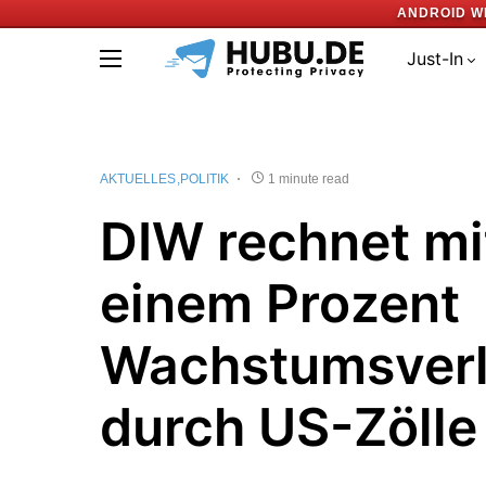
ANDROID W
Just-In
AKTUELLES
POLITIK
1 minute read
DIW rechnet mit
einem Prozent
Wachstumsverl
durch US-Zölle