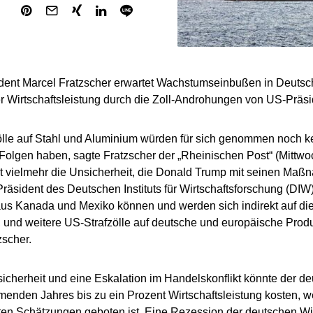
dent Marcel Fratzscher erwartet Wachstumseinbußen in Deutsc
r Wirtschaftsleistung durch die Zoll-Androhungen von US-Präs
ölle auf Stahl und Aluminium würden für sich genommen noch k
Folgen haben, sagte Fratzscher der „Rheinischen Post“ (Mittw
t vielmehr die Unsicherheit, die Donald Trump mit seinen Maß
Präsident des Deutschen Instituts für Wirtschaftsforschung (DIW)
us Kanada und Mexiko können und werden sich indirekt auf die
 und weitere US-Strafzölle auf deutsche und europäische Produ
zscher.
icherheit und eine Eskalation im Handelskonflikt könnte der de
nden Jahres bis zu ein Prozent Wirtschaftsleistung kosten, w
ten Schätzungen geboten ist. Eine Rezession der deutschen Wir