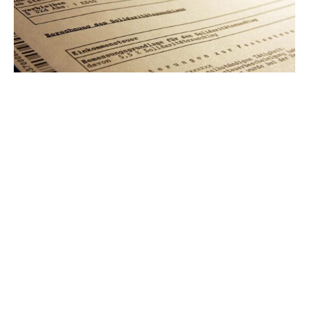
Die Ampel-Koalition kann nach Einschätzung führender
Steuerschätzer das dritte Entlastungspaket vor allem mit
zusätzlichen Steuereinnahmen finanzieren. Der Bund
habe von Januar bis Juli 16 Prozent mehr Steuern als im
Vorjahr eingenommen und liege damit um sechs
Prozentpunkte höher als bisher erwartet, sagte Nils
Boysen-Hogrefe vom Kieler Institut für Weltwirtschaft der
„Rheinischen Post“ (Freitagausgabe).