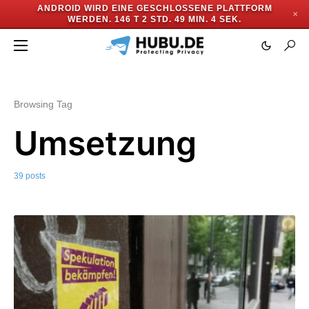
ANDROID WIRD EINE GESCHLOSSENE PLATTFORM
✕
WERDEN.
146 T 2 STD. 49 MIN. 1 SEK.
Browsing Tag
Umsetzung
39 posts