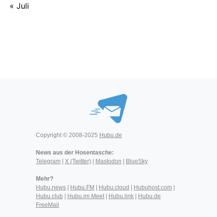
« Juli
Copyright © 2008-2025
Hubu.de
News aus der Hosentasche:
Telegram
|
X (Twitter)
|
Mastodon
|
BlueSky
Mehr?
Hubu.news
|
Hubu.FM
|
Hubu.cloud
|
Hubuhost.com
|
Hubu.club
|
Hubu.im Meet
|
Hubu.link
|
Hubu.de
FreeMail