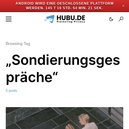
ANDROID WIRD EINE GESCHLOSSENE PLATTFORM
✕
WERDEN.
145 T 16 STD. 54 MIN. 21 SEK.
Browsing Tag
„Sondierungsges
präche“
5 posts