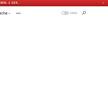
 MIN. 1 SEK.
✕
ache
DARK