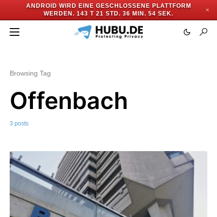
ANDROID WIRD EINE GESCHLOSSENE PLATTFORM
✕
WERDEN.
143 T 21 STD. 36 MIN. 53 SEK.
Browsing Tag
Offenbach
3 posts