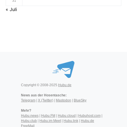
31
« Juli
Copyright © 2008-2025
Hubu.de
News aus der Hosentasche:
Telegram
|
X (Twitter)
|
Mastodon
|
BlueSky
Mehr?
Hubu.news
|
Hubu.FM
|
Hubu.cloud
|
Hubuhost.com
|
Hubu.club
|
Hubu.im Meet
|
Hubu.link
|
Hubu.de
FreeMail