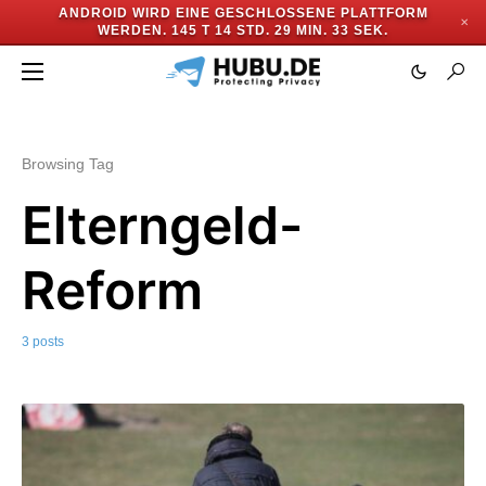
ANDROID WIRD EINE GESCHLOSSENE PLATTFORM
✕
WERDEN.
145 T 14 STD. 29 MIN. 32 SEK.
Browsing Tag
Elterngeld-
Reform
3 posts