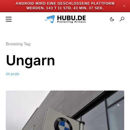
ANDROID WIRD EINE GESCHLOSSENE PLATTFORM
✕
WERDEN.
143 T 11 STD. 43 MIN. 34 SEK.
Browsing Tag
Ungarn
44 posts