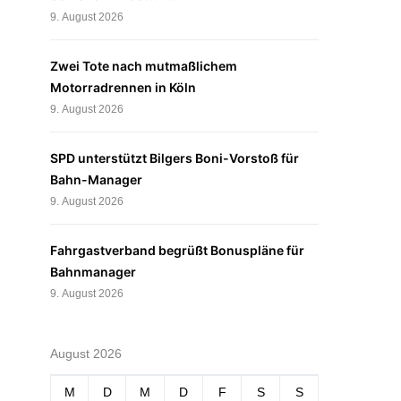
9. August 2026
Zwei Tote nach mutmaßlichem
Motorradrennen in Köln
9. August 2026
SPD unterstützt Bilgers Boni-Vorstoß für
Bahn-Manager
9. August 2026
Fahrgastverband begrüßt Bonuspläne für
Bahnmanager
9. August 2026
August 2026
M
D
M
D
F
S
S