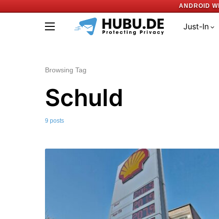
ANDROID W
Just-In
Browsing Tag
Schuld
9 posts