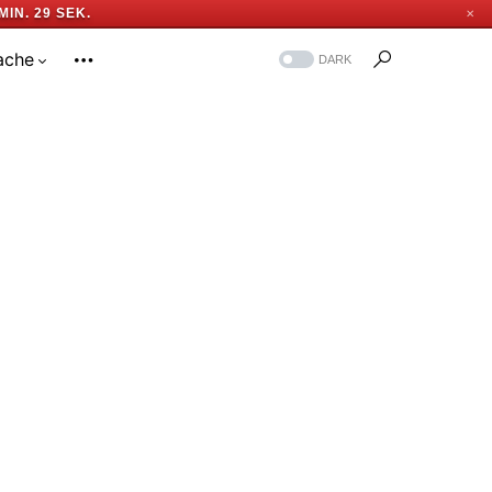
MIN. 28 SEK.
✕
ache
DARK