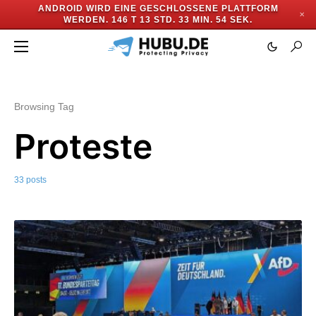
ANDROID WIRD EINE GESCHLOSSENE PLATTFORM
✕
WERDEN.
146 T 13 STD. 33 MIN. 52 SEK.
Browsing Tag
Proteste
33 posts