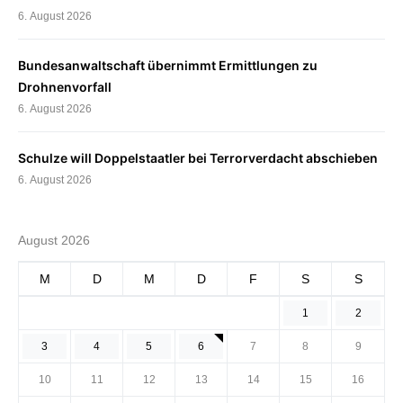
6. August 2026
Bundesanwaltschaft übernimmt Ermittlungen zu
Drohnenvorfall
6. August 2026
Schulze will Doppelstaatler bei Terrorverdacht abschieben
6. August 2026
August 2026
M
D
M
D
F
S
S
1
2
3
4
5
6
7
8
9
10
11
12
13
14
15
16