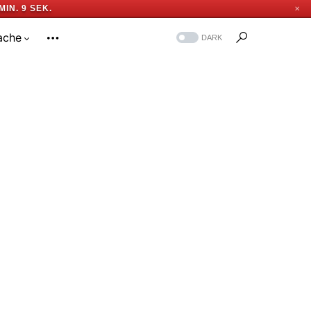
MIN. 8 SEK.
✕
ache
DARK