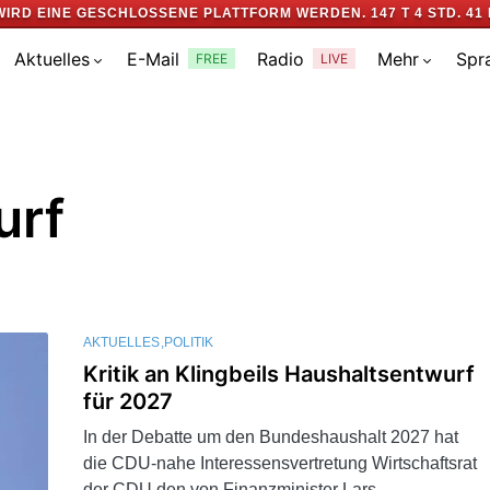
WIRD EINE GESCHLOSSENE PLATTFORM WERDEN.
147 T 4 STD. 41 
Aktuelles
E-Mail
Radio
Mehr
Spr
FREE
LIVE
urf
AKTUELLES
POLITIK
Kritik an Klingbeils Haushaltsentwurf
für 2027
In der Debatte um den Bundeshaushalt 2027 hat
die CDU-nahe Interessensvertretung Wirtschaftsrat
der CDU den von Finanzminister Lars…