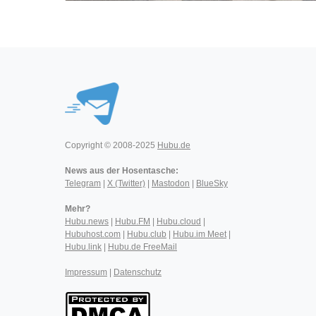
Copyright © 2008-2025
Hubu.de
News aus der Hosentasche:
Telegram
|
X (Twitter)
|
Mastodon
|
BlueSky
Mehr?
Hubu.news
|
Hubu.FM
|
Hubu.cloud
|
Hubuhost.com
|
Hubu.club
|
Hubu.im Meet
|
Hubu.link
|
Hubu.de FreeMail
Impressum
|
Datenschutz