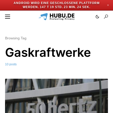
ANDROID WIRD EINE GESCHLOSSENE PLATTFORM
✕
WERDEN.
147 T 19 STD. 23 MIN. 23 SEK.
Browsing Tag
Gaskraftwerke
10 posts