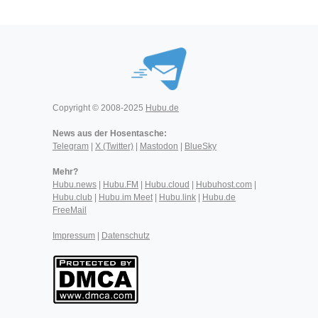
Copyright © 2008-2025
Hubu.de
News aus der Hosentasche:
Telegram
|
X (Twitter)
|
Mastodon
|
BlueSky
Mehr?
Hubu.news
|
Hubu.FM
|
Hubu.cloud
|
Hubuhost.com
|
Hubu.club
|
Hubu.im Meet
|
Hubu.link
|
Hubu.de
FreeMail
Impressum
|
Datenschutz