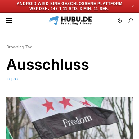
ANDROID WIRD EINE GESCHLOSSENE PLATTFORM
✕
WERDEN.
147 T 11 STD. 3 MIN. 10 SEK.
Browsing Tag
Ausschluss
17 posts