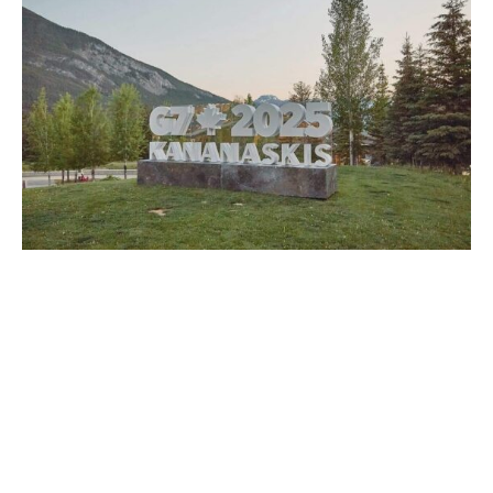
Der ukrainische Präsident Wolodymyr Selenskyj ist am
Dienstagabend zum Treffen der Staats- und
Regierungschefs der Gruppe der Sieben (G7) im
kanadischen Kananaskis hinzugestoßen. Der
Premierminister Kanadas, Mark Carney, begrüßte
Selenskyj und kündigte weitere Sanktionen gegen