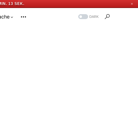
MIN. 12 SEK.
✕
ache
DARK