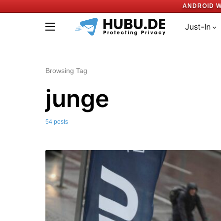
ANDROID W
Just-In
Browsing Tag
junge
54 posts