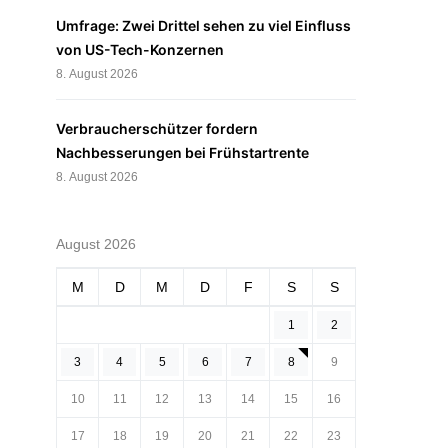
Umfrage: Zwei Drittel sehen zu viel Einfluss
von US-Tech-Konzernen
8. August 2026
Verbraucherschützer fordern
Nachbesserungen bei Frühstartrente
8. August 2026
August 2026
M
D
M
D
F
S
S
1
2
3
4
5
6
7
8
9
10
11
12
13
14
15
16
17
18
19
20
21
22
23