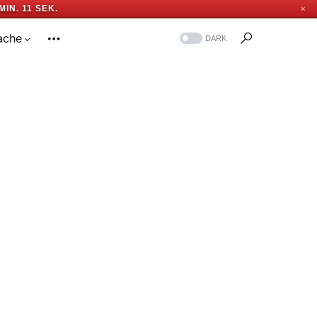
MIN. 10 SEK.
✕
ache
DARK