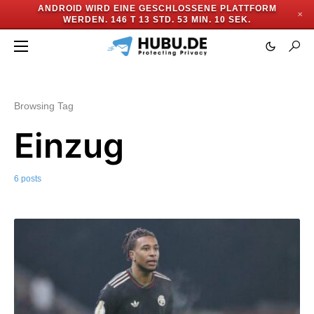
ANDROID WIRD EINE GESCHLOSSENE PLATTFORM
✕
WERDEN.
146 T 13 STD. 53 MIN. 10 SEK.
Browsing Tag
Einzug
6 posts