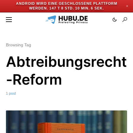
ANDROID WIRD EINE GESCHLOSSENE PLATTFORM
✕
WERDEN.
147 T 8 STD. 10 MIN. 6 SEK.
Browsing Tag
Abtreibungsrecht
-Reform
1 post