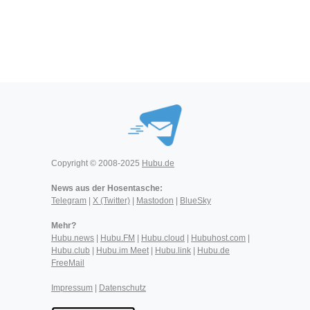
Copyright © 2008-2025
Hubu.de
News aus der Hosentasche:
Telegram
|
X (Twitter)
|
Mastodon
|
BlueSky
Mehr?
Hubu.news
|
Hubu.FM
|
Hubu.cloud
|
Hubuhost.com
|
Hubu.club
|
Hubu.im Meet
|
Hubu.link
|
Hubu.de
FreeMail
Impressum
|
Datenschutz