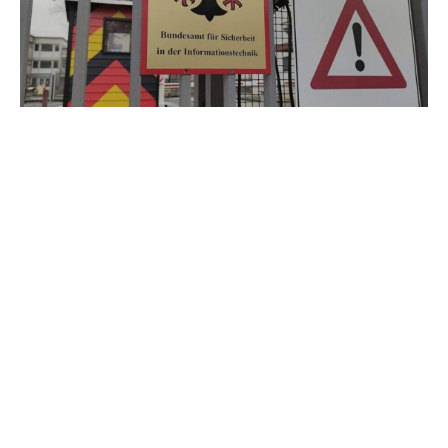
Der Cyberangriff auf die Deutsche Bahn hat laut dem
Bundesamt für Sicherheit in der Informationstechnik (BSI)
keine weiteren Auswirkungen.
BSI-Präsidentin Claudia Plattner sagte am Donnerstag im
RBB-Inforadio, die Situation scheine überwunden, „wobei
natürlich jederzeit wieder eine neue Welle kommen
kann“. Sie fügte hinzu, dass es bei der Attacke nicht um
Kundendaten gegangen sei: „Mit den Kundendaten