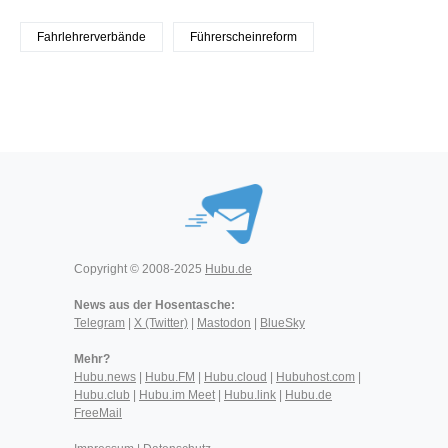
Fahrlehrerverbände
Führerscheinreform
Copyright © 2008-2025
Hubu.de
News aus der Hosentasche:
Telegram
|
X (Twitter)
|
Mastodon
|
BlueSky
Mehr?
Hubu.news
|
Hubu.FM
|
Hubu.cloud
|
Hubuhost.com
|
Hubu.club
|
Hubu.im Meet
|
Hubu.link
|
Hubu.de
FreeMail