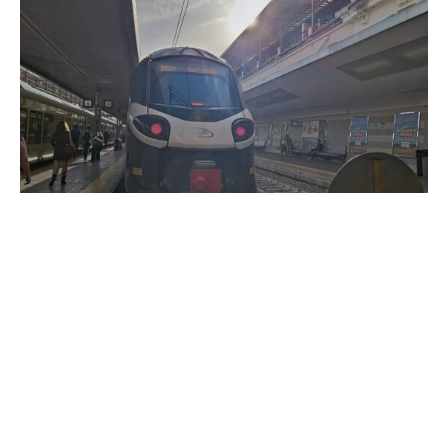
Der italienische Bahnbetreiber Ferrovie dello Stato (FS)
erwägt, mit 50 Zügen in das deutsche Fernverkehrsnetz
einzusteigen. „Wir überlegen, unser Geschäft in
Deutschland um den renditenträchtigen Bereich der
Schnellzüge zu erweitern“, sagte der
Vorstandsvorsitzende Stefano Donnarumma dem