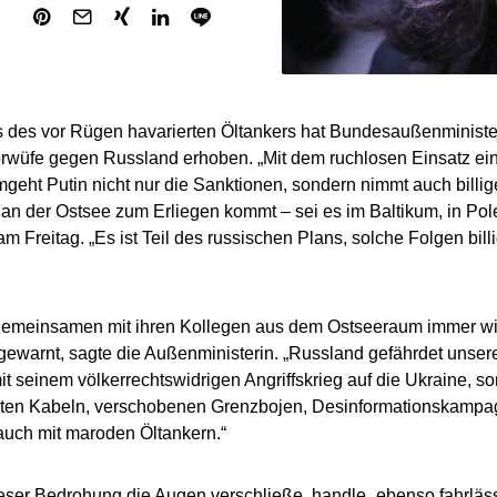
s des vor Rügen havarierten Öltankers hat Bundesaußenminist
rwüfe gegen Russland erhoben. „Mit dem ruchlosen Einsatz eine
geht Putin nicht nur die Sanktionen, sondern nimmt auch billig
an der Ostsee zum Erliegen kommt – sei es im Baltikum, in Pole
m Freitag. „Es ist Teil des russischen Plans, solche Folgen bill
gemeinsamen mit ihren Kollegen aus dem Ostseeraum immer wi
gewarnt, sagte die Außenministerin. „Russland gefährdet unser
mit seinem völkerrechtswidrigen Angriffskrieg auf die Ukraine, s
nten Kabeln, verschobenen Grenzbojen, Desinformationskampa
uch mit maroden Öltankern.“
eser Bedrohung die Augen verschließe, handle „ebenso fahrläss