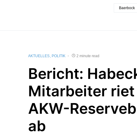
Baerbock
AKTUELLES
POLITIK
2 minute read
Bericht: Habec
Mitarbeiter riet
AKW-Reservebe
ab