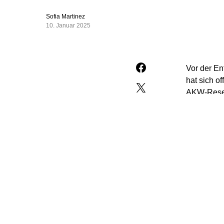
Sofia Martinez
10. Januar 2025
Vor der En
hat sich o
AKW-Reser
bisher an
gezwungen 
am Sonnta
Demnach ge
Regierungs
selbst für
Minister g
dauere. Ei
Reserve für