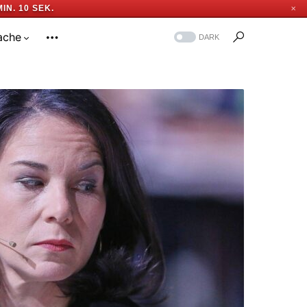
MIN. 9 SEK.
✕
ache
DARK