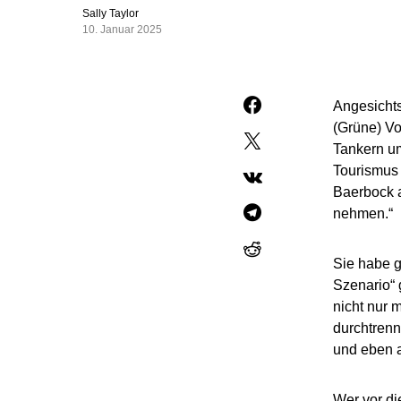
Sally Taylor
10. Januar 2025
Angesicht
(Grüne) Vo
Tankern um
Tourismus 
Baerbock a
nehmen.“
Sie habe 
Szenario“ 
nicht nur 
durchtren
und eben a
Wer vor di