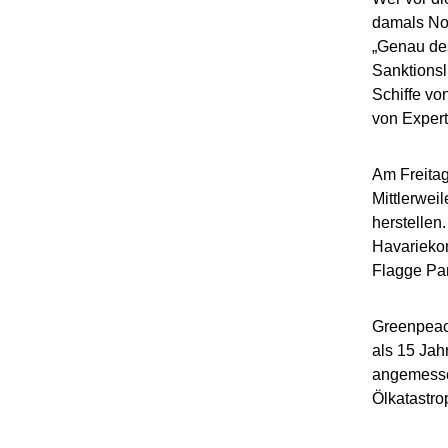
damals Nord
„Genau de
Sanktionsl
Schiffe vo
von Expert
Am Freitag
Mittlerwei
herstellen
Havariekom
Flagge Pa
Greenpeace
als 15 Jah
angemessen
Ölkatastr