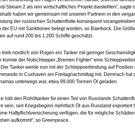
-Stream 2 als rein wirtschaftliches Projekt darstellten“, sagte 
shalb haben wir gemeinsam mit unseren Partnern in den verg
istung der russischen Schattenflotte konsequent vorangetrieben
n der EU mit Sanktionen belegt worden, so Baerbock. Die Größe 
en auf rund 200 bis 1.200 Schiffe geschätzt.
 trieb nördlich von Rügen ein Tanker mit geringer Geschwindigk
le konnte der Notschlepper „Bremen Fighter“ eine Schleppverb
. Der Tanker werde nun mit der Schleppverbindung auf Position g
mando in Cuxhaven am Freitagnachmittag mit. Demnach hat der
namas unterwegs war, etwa 99.000 Tonnen Öl geladen.
 hält den Rohöltanker für einen Teil von Russlands Schattenflott
re sein, seit Kriegsbeginn mehrfach Öl aus Russland exportiert
e Haftpflichtversicherung verfügen, die für mögliche Schäde
ophen aufkommt“, so Greenpeace.