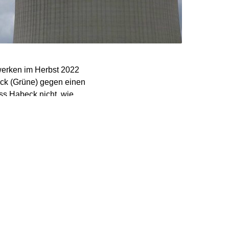
twerken im Herbst 2022
beck (Grüne) gegen einen
s Habeck nicht, wie
af Scholz (SPD)
n, berichtet die „Welt
or, dass die Grünen-
eine Reserve zu nehmen,
atssekretär an seinen
en, die mehrere Wochen
geschrieben, dass er die