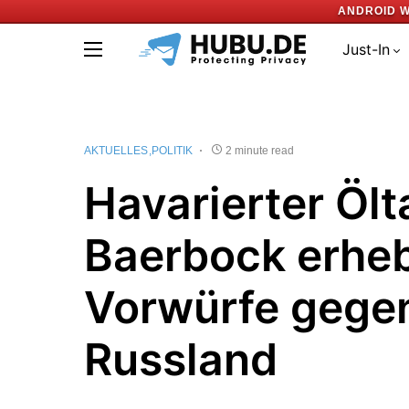
ANDROID 
Just-In
AKTUELLES
POLITIK
2 minute read
Havarierter Ölt
Baerbock erhe
Vorwürfe gege
Russland