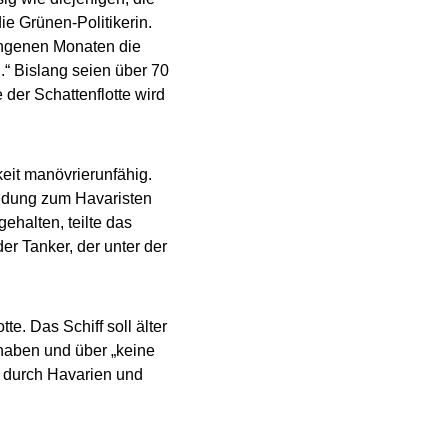
die Grünen-Politikerin.
angenen Monaten die
.“ Bislang seien über 70
der Schattenflotte wird
eit manövrierunfähig.
indung zum Havaristen
ehalten, teilte das
 Tanker, der unter der
e. Das Schiff soll älter
 haben und über „keine
n durch Havarien und