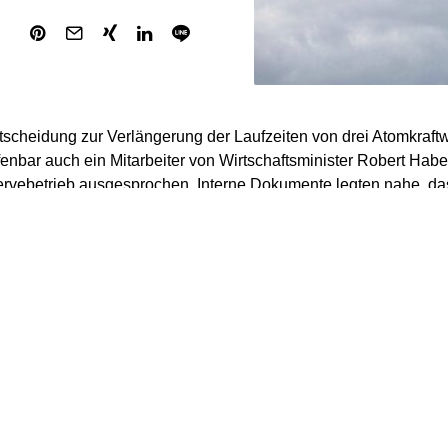
tscheidung zur Verlängerung der Laufzeiten von drei Atomkraf
ffenbar auch ein Mitarbeiter von Wirtschaftsminister Robert Ha
vebetrieb ausgesprochen. Interne Dokumente legten nahe, das
genommen, mit der Richtlinienkompetenz von Bundeskanzler Ol
werden musste, die AKWs einige Monate länger laufen zu lasse
g“.
ht aus interner Kommunikation von Habecks Mitarbeitern herv
mitglieder den offiziellen Vorschlag der Partei, die AKWs in 
 unpraktikabel hielten. So habe am 31. August 2022 Habecks Sta
eschrieben, wer einmal abschalte, müsse in eine Revision geh
n Mitarbeiter der Grünen-Fraktion habe auch dementsprechend 
 nicht praktikabel halte, so der Staatssekretär.