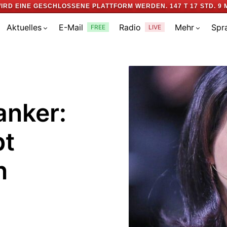
WIRD EINE GESCHLOSSENE PLATTFORM WERDEN.
147 T 17 STD. 9 
Aktuelles
E-Mail
Radio
Mehr
Spr
FREE
LIVE
anker:
bt
n