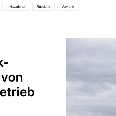
Havarierter
Russland
Vorwürfe
k-
 von
trieb