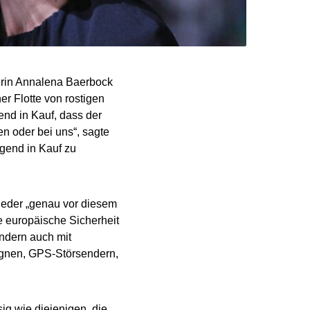
erin Annalena Baerbock
r Flotte von rostigen
end in Kauf, dass der
n oder bei uns“, sagte
igend in Kauf zu
eder „genau vor diesem
e europäische Sicherheit
ondern auch mit
gnen, GPS-Störsendern,
ig wie diejenigen, die