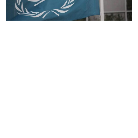
Der Internationale Strafgerichtshof (IStGH) plant offenbar,
seine Bürosoftware von Microsoft durch das deutsche
Programmpaket Open Desk zu ersetzen. Der Gerichtshof
steht kurz vor der Vertragsunterzeichnung mit dem
staatlichen Zentrum für Digitale Souveränität (Zendis),
das die Entwicklung von Open Desk koordiniert, wie das
„Handelsblatt“ (Donnerstagausgabe) berichtet.
Hintergrund ist die Sorge vor weiteren Sanktionen durch
die US-Regierung unter Präsident Donald Trump.
Osvaldo Zavala Giler, Registrar des IStGH und
verantwortlich für die IT, bestätigte die Absicht.