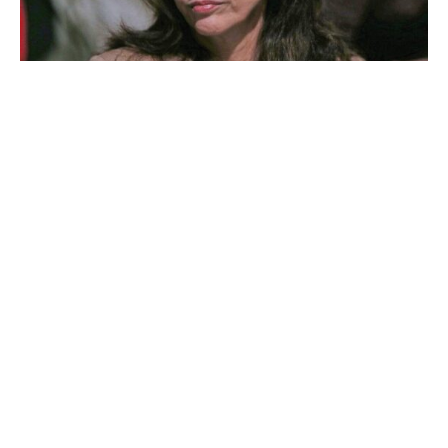
Yasmin Fahimi, Vorsitzende des Deutschen
Gewerkschaftsbundes (DGB), hat die Haltung der Junge
Union (JU) gegenüber dem Rentenpaket der
Bundesregierung scharf kritisiert. „Dass die Absicherung
des Rentenniveaus zu Lasten der jungen Generationen
geht, ist eine billige und sachlich falsche Behauptung“,
sagte die DGB-Vorsitzende dem Magazin BuzzFeed.
Das Rentenniveau über das Jahr 2031 hinaus auf 48
Prozent zu stabilisieren, würde „Planungssicherheit auch
für alle nachfolgenden Generationen“ bedeuten. Sie