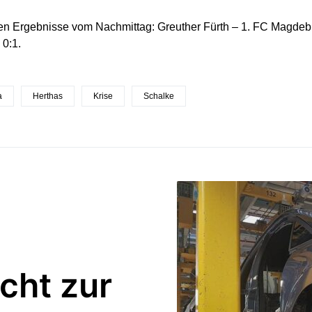
ren Ergebnisse vom Nachmittag: Greuther Fürth – 1. FC Magde
 0:1.
a
Herthas
Krise
Schalke
icht zur