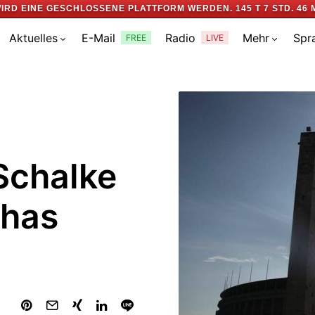
IRD EINE GESCHLOSSENE PLATTFORM WERDEN.
145 T 7 STD. 46 
Aktuelles
E-Mail
Radio
Mehr
Spr
FREE
LIVE
Schalke
thas