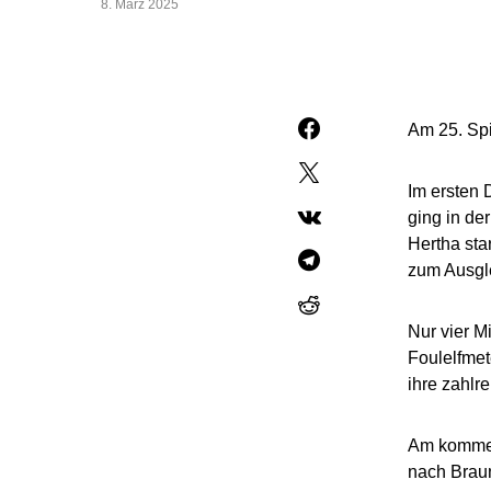
8. März 2025
Am 25. Spi
Im ersten 
ging in de
Hertha sta
zum Ausgl
Nur vier M
Foulelfmet
ihre zahlr
Am kommen
nach Braun