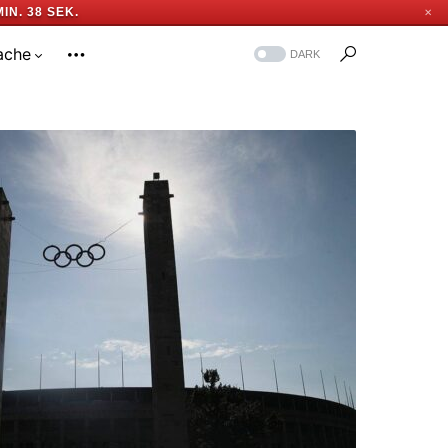
MIN. 37 SEK.
✕
ache
DARK