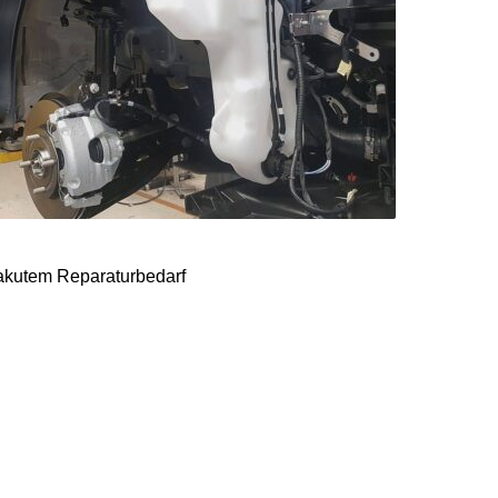
i akutem Reparaturbedarf
 keine rechtliche
 vorzuhalten, teilte der
tungs- und
auf Ersatzteile