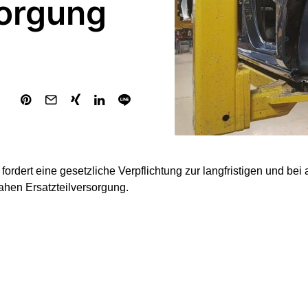
sorgung
ordert eine gesetzliche Verpflichtung zur langfristigen und be
ahen Ersatzteilversorgung.
be es außerhalb der Sachmängelhaftung oder Herstellergarantie
ng für die Hersteller, Ersatzteile über einen bestimmten Zeitraum
club am Samstag mit. Und selbst innerhalb der Sachmängelhaf
isten seien Autofahrer nicht ausreichend vor langen Wartezeiten 