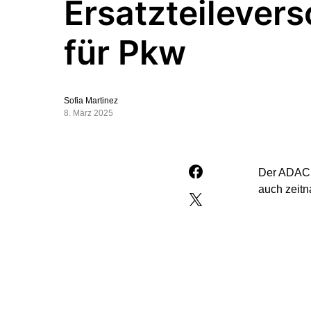
Ersatzteilever
für Pkw
Sofia Martinez
8. März 2025
Der ADAC f
auch zeitn
Bislang ge
Verpflichtu
Automobil
Garantiefr
geschützt.