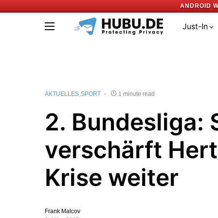
ANDROID W
Just-In
AKTUELLES
SPORT
1 minute read
2. Bundesliga: 
verschärft Her
Krise weiter
Frank Malcov