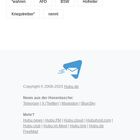
"wahren
AFD
BSW
Hofreiter
Kriegstreiber"
nennt
Copyright © 2008-2025
Hubu.de
News aus der Hosentasche:
Telegram
|
X (Twitter)
|
Mastodon
|
BlueSky
Mehr?
Hubu.news
|
Hubu.FM
|
Hubu.cloud
|
Hubuhost.com
|
Hubu.club
|
Hubu.im Meet
|
Hubu.link
|
Hubu.de
FreeMail