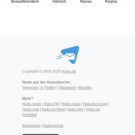
Boxweltmeisterin
Halmich:
Niveau
Regina
Copyright © 2008-2025
Hubu.de
News aus der Hosentasche:
Telegram
|
X (Twitter)
|
Mastodon
|
BlueSky
Mehr?
Hubu.news
|
Hubu.FM
|
Hubu.cloud
|
Hubuhost.com
|
Hubu.club
|
Hubu.im Meet
|
Hubu.link
|
Hubu.de
FreeMail
Impressum
|
Datenschutz