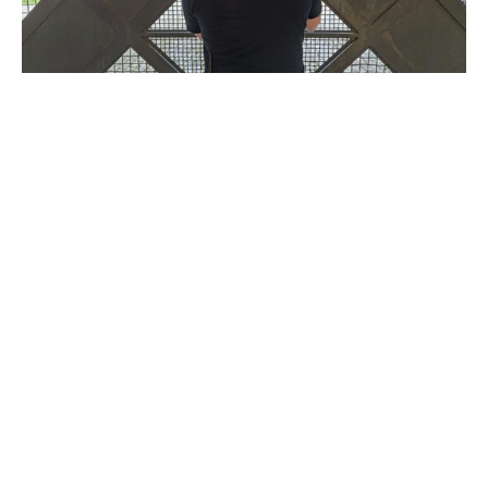
Im Fall des Solinger Messerangriffs mit drei Toten kommt
der Festgenommene in Untersuchungshaft. Ein
Ermittlungsrichter am Bundesgerichtshof (BGH) habe
Haftbefehl unter anderem wegen des Verdachts der
Mitgliedschaft in der Terrorgruppe „Islamischer Staat“ (IS)
und wegen Mordes erlassen, teilte die
Bundesanwaltschaft am Sonntag in Karlsruhe mit.
Der 26-jährige Syrer teile die Ideologie der
Terrorvereinigung und habe sich ihr „zu einem derzeit
nicht genau bestimmbaren Zeitpunkt vor dem 23. August